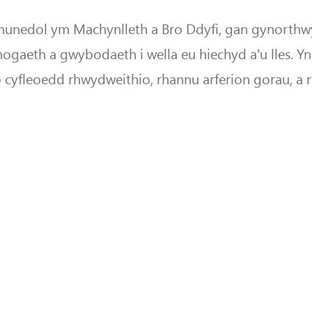
munedol ym Machynlleth a Bro Ddyfi, gan gynorth
ogaeth a gwybodaeth i wella eu hiechyd a’u lles. Yn
 cyfleoedd rhwydweithio, rhannu arferion gorau, a 