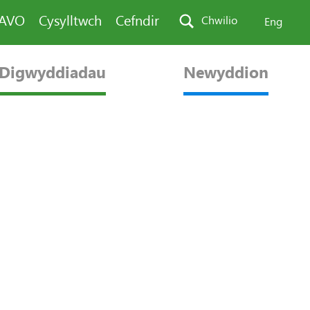
PAVO
Cysylltwch
Cefndir
Chwilio
Eng
Digwyddiadau
Newyddion