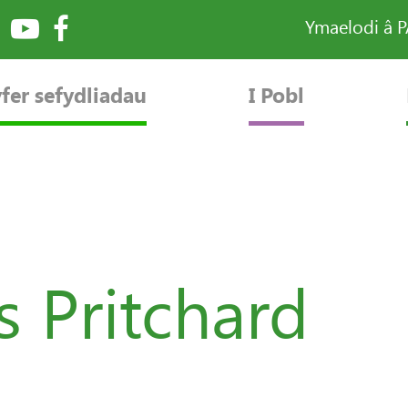
Ymaelodi â 
fer sefydliadau
I Pobl
 Pritchard