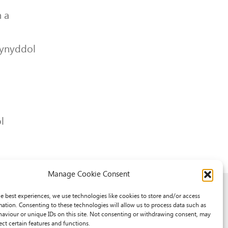
 a
lynyddol
l
Manage Cookie Consent
he best experiences, we use technologies like cookies to store and/or access
mation. Consenting to these technologies will allow us to process data such as
aviour or unique IDs on this site. Not consenting or withdrawing consent, may
ect certain features and functions.