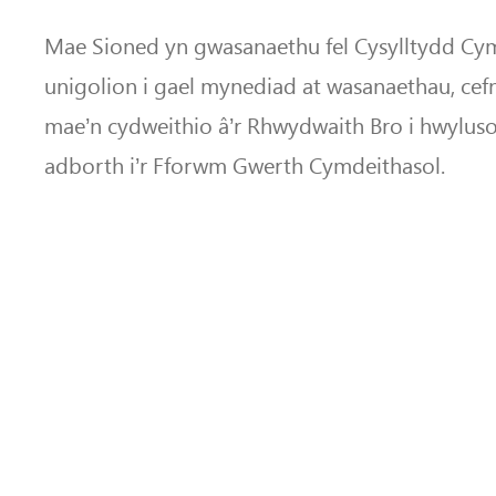
Mae Sioned yn gwasanaethu fel Cysylltydd Cy
unigolion i gael mynediad at wasanaethau, cefn
mae’n cydweithio â’r Rhwydwaith Bro i hwyluso
adborth i’r Fforwm Gwerth Cymdeithasol.