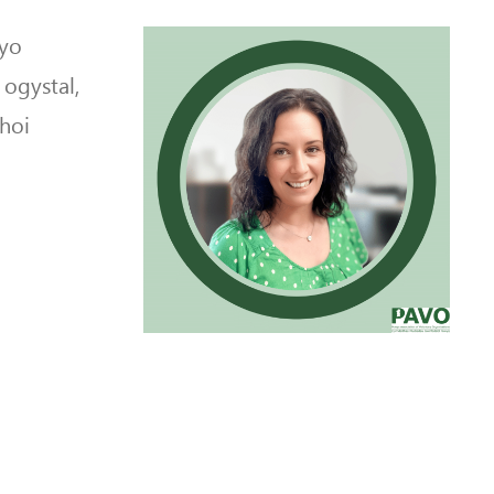
wyo
 ogystal,
rhoi