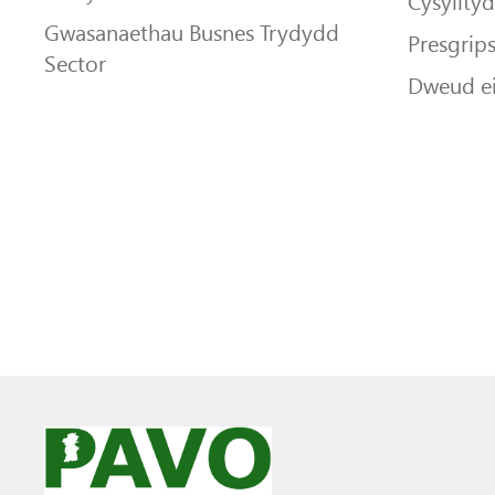
Cysyllty
Gwasanaethau Busnes Trydydd
Presgrip
Sector
Dweud e