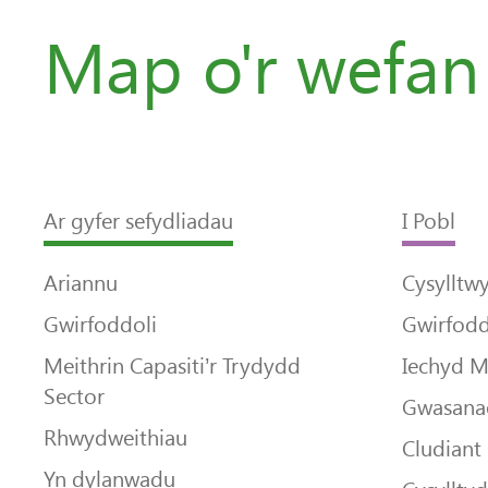
Map o'r wefan
Ar gyfer sefydliadau
I Pobl
Ariannu
Cysylltw
Gwirfoddoli
Gwirfodd
Meithrin Capasiti’r Trydydd
Iechyd 
Sector
Gwasanae
Rhwydweithiau
Cludiant
Yn dylanwadu