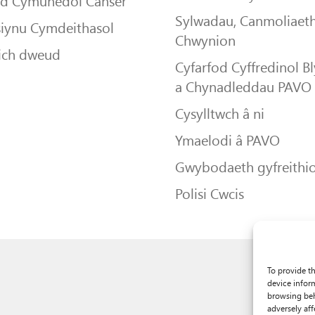
dd Cymunedol Canser
Sylwadau, Canmoliaeth
siynu Cymdeithasol
Chwynion
ich dweud
Cyfarfod Cyffredinol B
a Chynadleddau PAVO
Cysylltwch â ni
Ymaelodi â PAVO
Gwybodaeth gyfreithio
Polisi Cwcis
To provide t
device infor
browsing beh
adversely aff