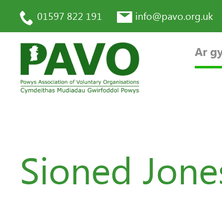
01597 822 191
info@pavo.org.uk
Ar gy
Sioned Jones