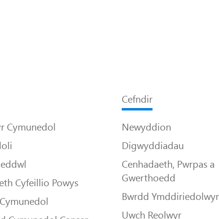
Cefndir
yr Cymunedol
Newyddion
oli
Digwyddiadau
Meddwl
Cenhadaeth, Pwrpas a
Gwerthoedd
th Cyfeillio Powys
Bwrdd Ymddiriedolwy
 Cymunedol
Uwch Reolwyr