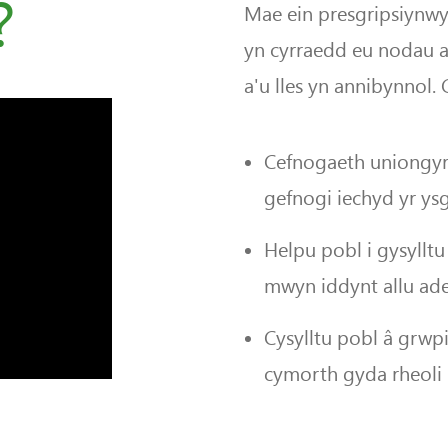
?
Mae ein presgripsiynwy
yn cyrraedd eu nodau a
a'u lles yn annibynnol. 
Cefnogaeth uniongyrc
gefnogi iechyd yr ysg
Helpu pobl i gysyllt
mwyn iddynt allu ad
Cysylltu pobl â grwpi
cymorth gyda rheoli