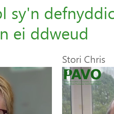
 sy'n defnyddio
n ei ddweud
Stori Chris
Chwaraewr
Fideo