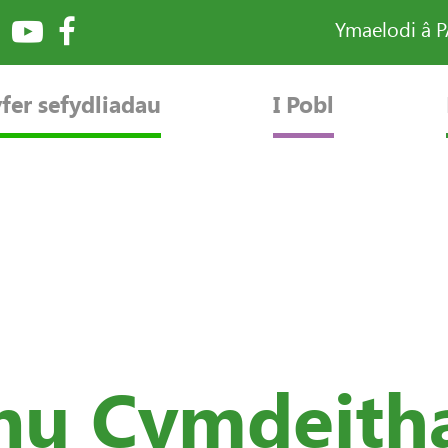
Ymaelodi â 
fer sefydliadau
I Pobl
ynu Cymdeith