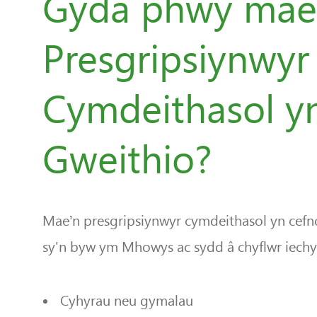
Gyda phwy mae
Presgripsiynwyr
Cymdeithasol y
Gweithio?
Mae’n presgripsiynwyr cymdeithasol yn cef
sy'n byw ym Mhowys ac sydd â chyflwr iechyd 
Cyhyrau neu gymalau