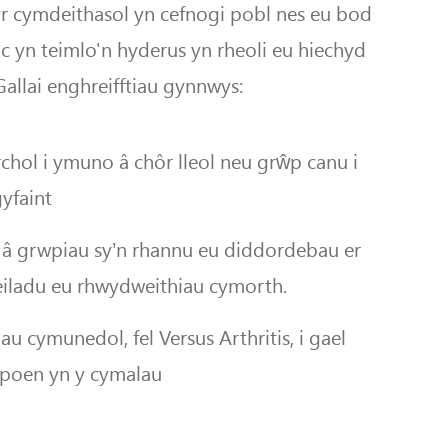
r cymdeithasol yn cefnogi pobl nes eu bod
c yn teimlo'n hyderus yn rheoli eu hiechyd
Gallai enghreifftiau gynnwys:
hol i ymuno â chôr lleol neu grŵp canu i
yfaint
u â grwpiau sy’n rhannu eu diddordebau er
eiladu eu rhwydweithiau cymorth.
au cymunedol, fel Versus Arthritis, i gael
 poen yn y cymalau