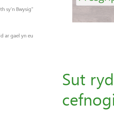
th sy'n Bwysig"
 ar gael yn eu
Sut ry
cefnogi