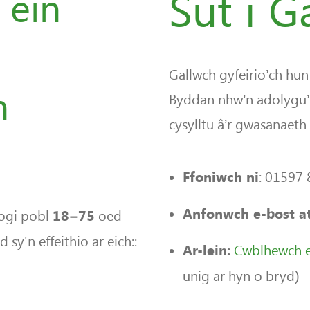
Sut i 
 ein
Gallwch gyfeirio’ch hun
n
Byddan nhw’n adolygu’r
cysylltu â’r gwasanaeth
: 01597
Ffoniwch ni
Anfonwch e-bost 
nogi pobl
oed
18–75
sy'n effeithio ar eich::
Cwblhewch ei
Ar-lein:
unig ar hyn o bryd)