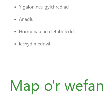
Y galon neu gylchrediad
Anadlu
Hormonau neu fetaboledd
Iechyd meddwl
Map o'r wefan