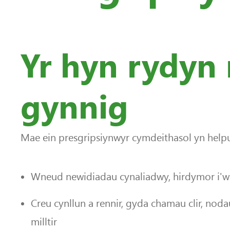
Yr hyn rydyn 
gynnig
Mae ein presgripsiynwyr cymdeithasol yn helpu
Wneud newidiadau cynaliadwy, hirdymor i'w 
Creu cynllun a rennir, gyda chamau clir, nod
milltir