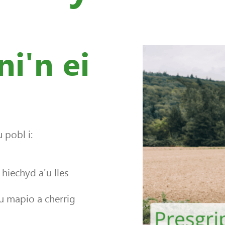
ni'n ei
 pobl i:
hiechyd a'u lles
au mapio a cherrig