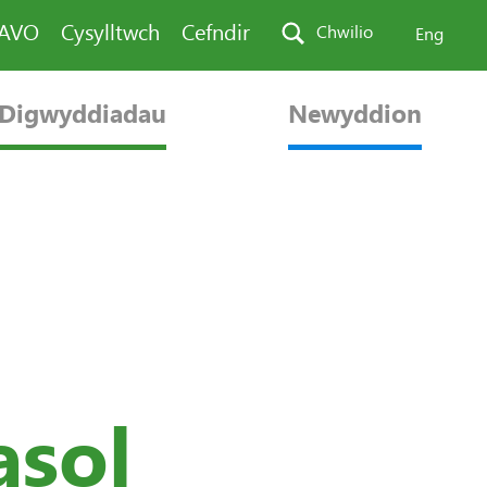
PAVO
Cysylltwch
Cefndir
Chwilio
Eng
Digwyddiadau
Newyddion
asol