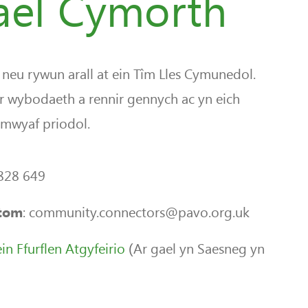
Gael Cymorth
 neu rywun arall at ein Tîm Lles Cymunedol.
 wybodaeth a rennir gennych ac yn eich
 mwyaf priodol.
 828 649
: community.connectors@pavo.org.uk
atom
n Ffurflen Atgyfeirio
(Ar gael yn Saesneg yn