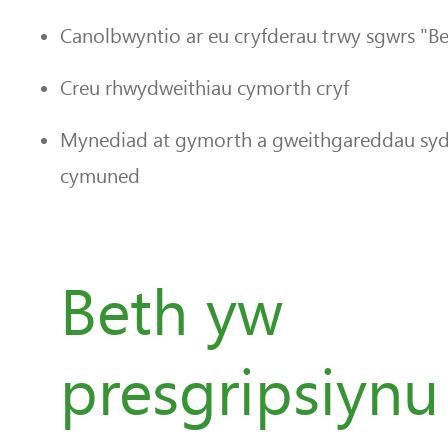
Canolbwyntio ar eu cryfderau trwy sgwrs "Be
Creu rhwydweithiau cymorth cryf
Mynediad at gymorth a gweithgareddau sydd
cymuned
Beth yw
presgripsiynu