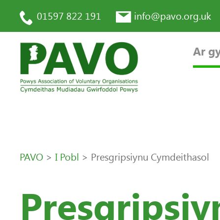
01597 822 191
info@pavo.org.uk
Ar gy
PAVO
>
I Pobl
>
Presgripsiynu Cymdeithasol
Presgripsi