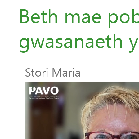
Beth mae pobl
gwasanaeth y
Stori Maria
Chwaraewr
Fideo