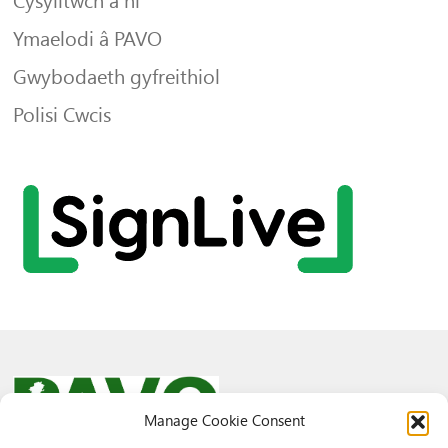
Cysylltwch â ni
Ymaelodi â PAVO
Gwybodaeth gyfreithiol
Polisi Cwcis
Manage Cookie Consent