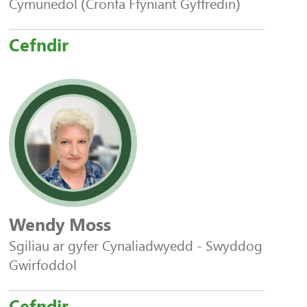
Cymunedol (Cronfa Ffyniant Gyffredin)
Cefndir
Wendy Moss
Sgiliau ar gyfer Cynaliadwyedd - Swyddog
Gwirfoddol
Cefndir