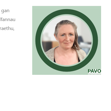
, gan
lfannau
raethu,