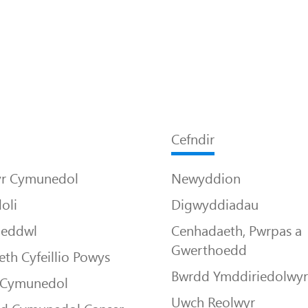
Cefndir
yr Cymunedol
Newyddion
oli
Digwyddiadau
Meddwl
Cenhadaeth, Pwrpas a
Gwerthoedd
th Cyfeillio Powys
Bwrdd Ymddiriedolwy
 Cymunedol
Uwch Reolwyr