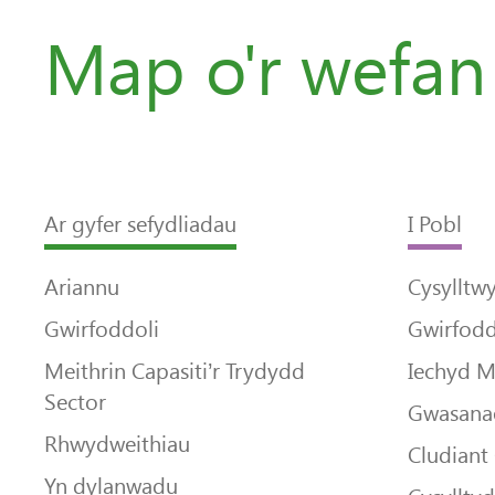
Map o'r wefan
Ar gyfer sefydliadau
I Pobl
Ariannu
Cysylltw
Gwirfoddoli
Gwirfodd
Meithrin Capasiti’r Trydydd
Iechyd 
Sector
Gwasanae
Rhwydweithiau
Cludiant
Yn dylanwadu