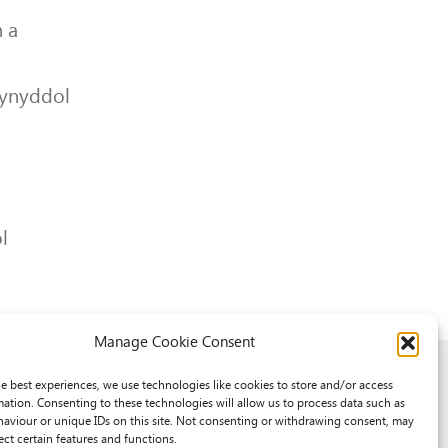
 a
lynyddol
l
Manage Cookie Consent
he best experiences, we use technologies like cookies to store and/or access
mation. Consenting to these technologies will allow us to process data such as
aviour or unique IDs on this site. Not consenting or withdrawing consent, may
ect certain features and functions.