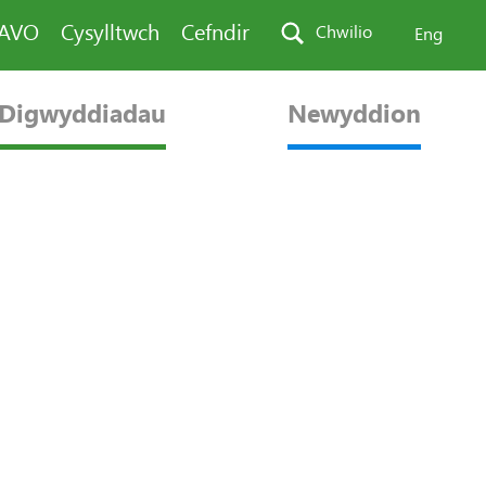
PAVO
Cysylltwch
Cefndir
Chwilio
Eng
Digwyddiadau
Newyddion