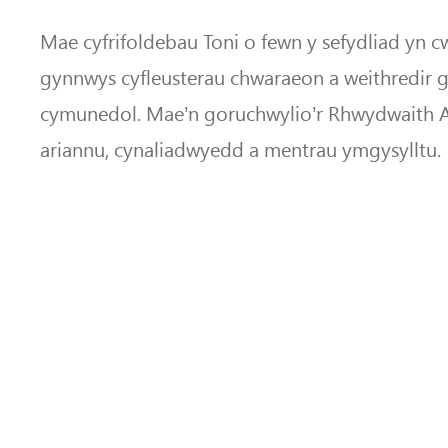
Mae cyfrifoldebau Toni o fewn y sefydliad yn
gynnwys cyfleusterau chwaraeon a weithredir 
cymunedol. Mae’n goruchwylio’r Rhwydwaith A
ariannu, cynaliadwyedd a mentrau ymgysylltu.