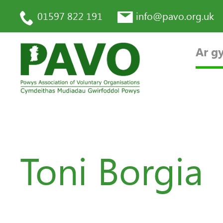
01597 822 191
info@pavo.org.uk
Ar gy
Toni Borgia