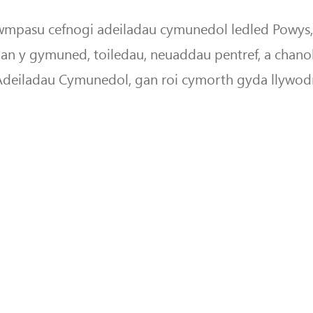
 cwmpasu cefnogi adeiladau cymunedol ledled Powys
gan y gymuned, toiledau, neuaddau pentref, a chano
deiladau Cymunedol, gan roi cymorth gyda llywod