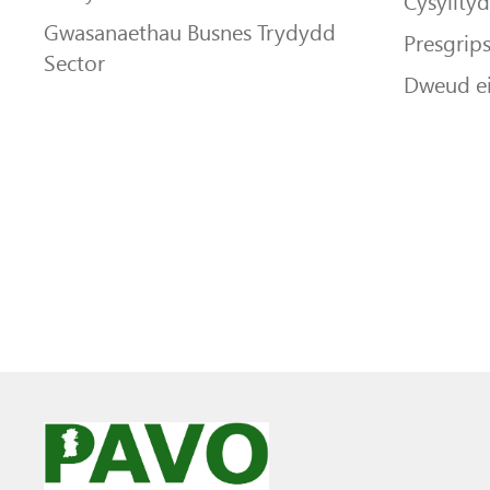
Cysyllty
Gwasanaethau Busnes Trydydd
Presgrip
Sector
Dweud e