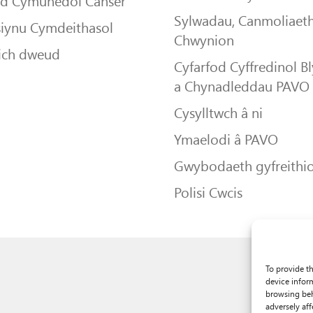
dd Cymunedol Canser
Sylwadau, Canmoliaeth
siynu Cymdeithasol
Chwynion
ich dweud
Cyfarfod Cyffredinol B
a Chynadleddau PAVO
Cysylltwch â ni
Ymaelodi â PAVO
Gwybodaeth gyfreithio
Polisi Cwcis
To provide t
device infor
browsing beh
adversely aff