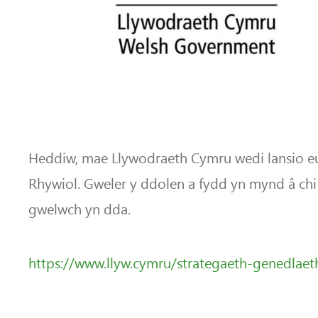
Heddiw, mae Llywodraeth Cymru wedi lansio eu
Rhywiol. Gweler y ddolen a fydd yn mynd â ch
gwelwch yn dda.
https://www.llyw.cymru/strategaeth-genedlaet