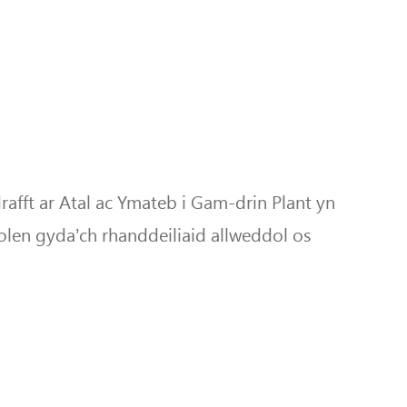
fft ar Atal ac Ymateb i Gam-drin Plant yn
len gyda’ch rhanddeiliaid allweddol os