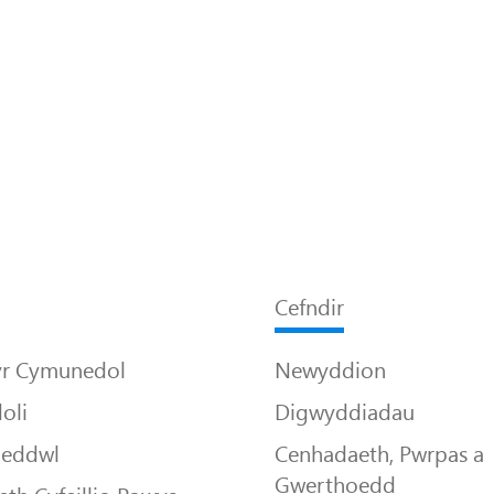
Cefndir
yr Cymunedol
Newyddion
oli
Digwyddiadau
Meddwl
Cenhadaeth, Pwrpas a
Gwerthoedd