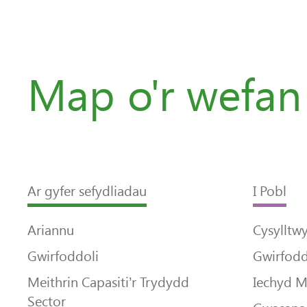
Map o'r wefan
Ar gyfer sefydliadau
I Pobl
Ariannu
Cysylltw
Gwirfoddoli
Gwirfodd
Meithrin Capasiti’r Trydydd
Iechyd 
Sector