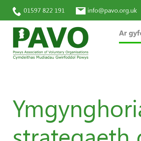
01597 822 191
info@pavo.org.uk
Ar gyf
Ymgynghoria
strategaeth