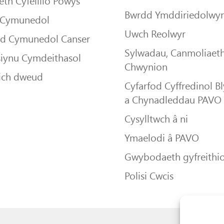
th Cyfeillio Powys
Bwrdd Ymddiriedolwy
 Cymunedol
Uwch Reolwyr
dd Cymunedol Canser
Sylwadau, Canmoliaeth
siynu Cymdeithasol
Chwynion
ich dweud
Cyfarfod Cyffredinol B
a Chynadleddau PAVO
Cysylltwch â ni
Ymaelodi â PAVO
Gwybodaeth gyfreithio
Polisi Cwcis