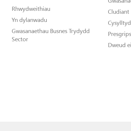
Gwasanae
Rhwydweithiau
Cludiant
Yn dylanwadu
Cysyllty
Gwasanaethau Busnes Trydydd
Presgrip
Sector
Dweud e