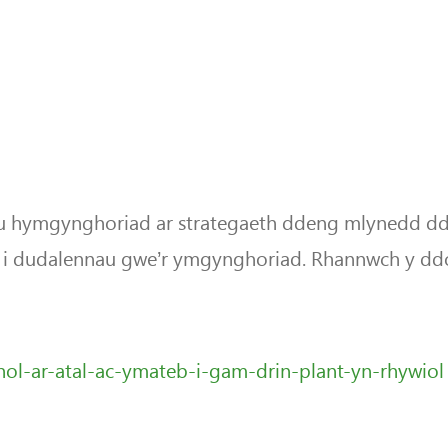
 hymgynghoriad ar strategaeth ddeng mlynedd ddra
i i dudalennau gwe’r ymgynghoriad. Rhannwch y ddo
hol-ar-atal-ac-ymateb-i-gam-drin-plant-yn-rhywiol