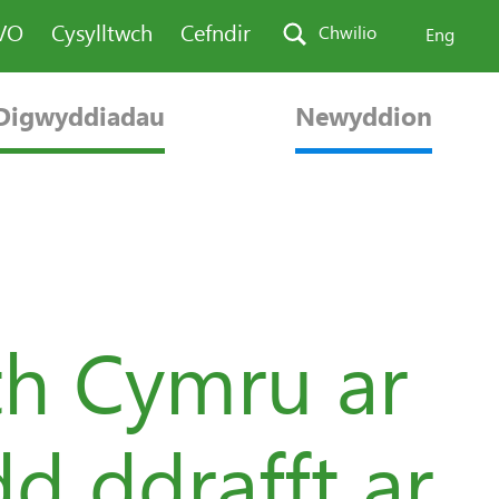
AVO
Cysylltwch
Cefndir
Chwilio
Eng
Digwyddiadau
Newyddion
h Cymru ar
d ddrafft ar