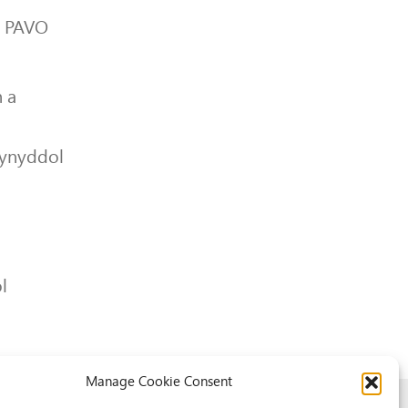
r PAVO
 a
lynyddol
l
Manage Cookie Consent