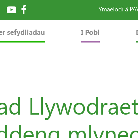
Ymaelodi â P
er sefydliadau
I Pobl
d Llywodraet
 ddeng mlyned