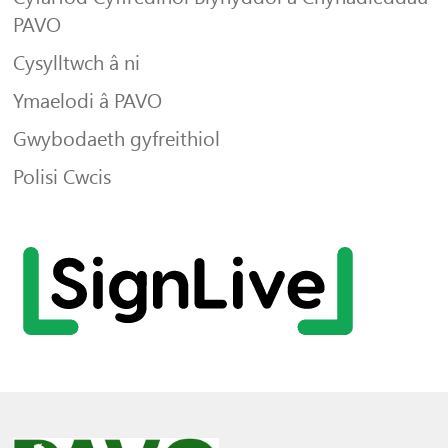
PAVO
Cysylltwch â ni
Ymaelodi â PAVO
Gwybodaeth gyfreithiol
Polisi Cwcis