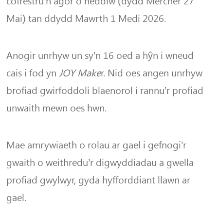
cofrestru’n agor o heddiw (dydd Mercher 27
Mai) tan ddydd Mawrth 1 Medi 2026.
Anogir unrhyw un sy’n 16 oed a hŷn i wneud
cais i fod yn
JOY Make
r. Nid oes angen unrhyw
brofiad gwirfoddoli blaenorol i rannu’r profiad
unwaith mewn oes hwn.
Mae amrywiaeth o rolau ar gael i gefnogi’r
gwaith o weithredu’r digwyddiadau a gwella
profiad gwylwyr, gyda hyfforddiant llawn ar
gael.