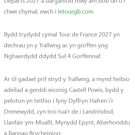
Départs 2027 a darganfod mwy am bob un o’r
chwe chymal, ewch i
letourgb.com
Bydd trydydd cymal Tour de France 2027 yn
dechrau yn y Trallwng ac yn gorffen yng
Nghaerdydd ddydd Sul 4 Gorffennaf.
Ar ôl gadael prif stryd y Trallwng, a mynd heibio
adeilad a gerddi eiconig Castell Powis, bydd y
peloton yn teithio i fyny Dyffryn Hafren i’r
Drenewydd, cyn troi tua’r de i Landrindod,
Llanfair-ym-Muallt, Mynydd Epynt, Aberhonddu
a Bannau Brycheiniog.