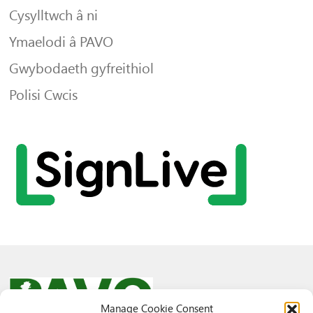
Cysylltwch â ni
Ymaelodi â PAVO
Gwybodaeth gyfreithiol
Polisi Cwcis
Manage Cookie Consent