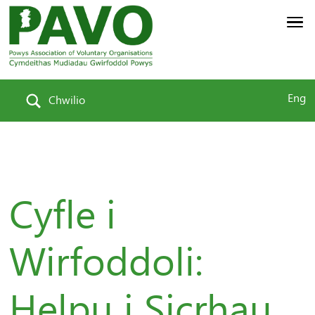
Eng
Chwilio
Cyfle i
Wirfoddoli:
Helpu i Sicrhau