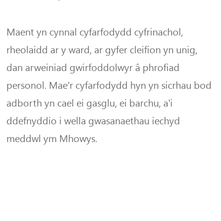
Maent yn cynnal cyfarfodydd cyfrinachol,
rheolaidd ar y ward, ar gyfer cleifion yn unig,
dan arweiniad gwirfoddolwyr â phrofiad
personol. Mae’r cyfarfodydd hyn yn sicrhau bod
adborth yn cael ei gasglu, ei barchu, a’i
ddefnyddio i wella gwasanaethau iechyd
meddwl ym Mhowys.