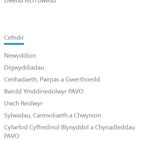
Dweud eich dweud
Cefndir
Newyddion
Digwyddiadau
Cenhadaeth, Pwrpas a Gwerthoedd
Bwrdd Ymddiriedolwyr PAVO
Uwch Reolwyr
Sylwadau, Canmoliaeth a Chwynion
Cyfarfod Cyffredinol Blynyddol a Chynadleddau
PAVO