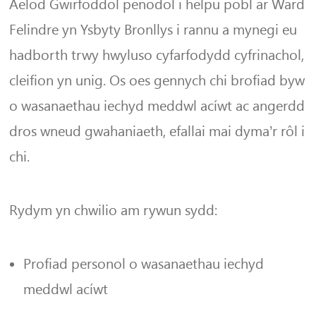
Aelod Gwirfoddol penodol i helpu pobl ar Ward
Felindre yn Ysbyty Bronllys i rannu a mynegi eu
hadborth trwy hwyluso cyfarfodydd cyfrinachol,
cleifion yn unig. Os oes gennych chi brofiad byw
o wasanaethau iechyd meddwl acíwt ac angerdd
dros wneud gwahaniaeth, efallai mai dyma’r rôl i
chi.
Rydym yn chwilio am rywun sydd:
Profiad personol o wasanaethau iechyd
meddwl acíwt