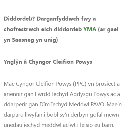
Diddordeb? Darganfyddwch fwy a
chofrestrwch eich diddordeb
YMA
(ar gael
yn Saesneg yn unig)
Ynglŷn â Chyngor Cleifion Powys
Mae Cyngor Cleifion Powys (PPC) yn brosiect a
ariennir gan Fwrdd Iechyd Addysgu Powys ac a
ddarperir gan Dîm Iechyd Meddwl PAVO. Mae’n
darparu llwyfan i bobl sy’n derbyn gofal mewn
unedau iechyd meddwl acíwt i leisio eu barn.