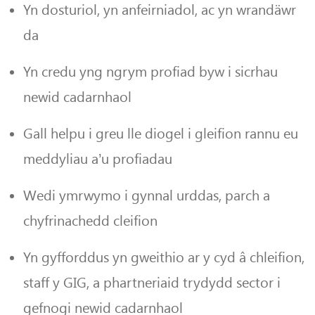
Yn dosturiol, yn anfeirniadol, ac yn wrandäwr
da
Yn credu yng ngrym profiad byw i sicrhau
newid cadarnhaol
Gall helpu i greu lle diogel i gleifion rannu eu
meddyliau a’u profiadau
Wedi ymrwymo i gynnal urddas, parch a
chyfrinachedd cleifion
Yn gyfforddus yn gweithio ar y cyd â chleifion,
staff y GIG, a phartneriaid trydydd sector i
gefnogi newid cadarnhaol