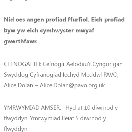
Nid oes angen profiad ffurfiol. Eich profiad
byw yw eich cymhwyster mwyaf
gwerthfawr.
CEFNOGAETH: Cefnogir Aelodau’r Cyngor gan
Swyddog Cyfranogiad Iechyd Meddwl PAVO,
Alice Dolan – Alice.Dolan@pavo.org.uk
YMRWYMIAD AMSER: Hyd at 10 diwrnod y
flwyddyn. Ymrwymiad lleiaf 5 diwrnod y
flwyddyn