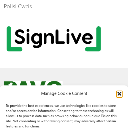
Polisi Cwcis
Manage Cookie Consent
To provide the best experiences, we use technologies like cookies to store
and/or access device information. Consenting to these technologies will
© 2026 PAVO all rights reserved.
allow us to process data such as browsing behaviour or unique IDs on this
Rhif Elusen Gofrestredig: 1069557. Cwmni Cyfyngedig drwy warant
site. Not consenting or withdrawing consent, may adversely affect certain
3522144. Wedi ei gofrestru yng Nghymru.
features and functions.