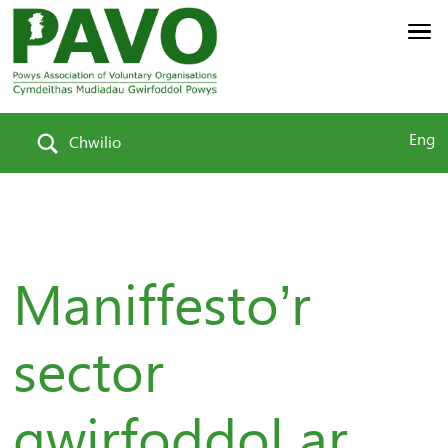
Eng
Chwilio
Maniffesto’r
sector
gwirfoddol ar