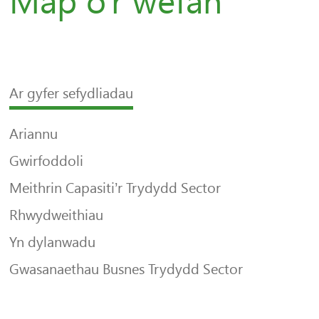
Map o'r wefan
Ar gyfer sefydliadau
Ariannu
Gwirfoddoli
Meithrin Capasiti’r Trydydd Sector
Rhwydweithiau
Yn dylanwadu
Gwasanaethau Busnes Trydydd Sector