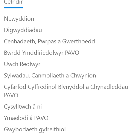
Cefndir
Newyddion
Digwyddiadau
Cenhadaeth, Pwrpas a Gwerthoedd
Bwrdd Ymddiriedolwyr PAVO
Uwch Reolwyr
Sylwadau, Canmoliaeth a Chwynion
Cyfarfod Cyffredinol Blynyddol a Chynadleddau
PAVO
Cysylltwch â ni
Ymaelodi â PAVO
Gwybodaeth gyfreithiol