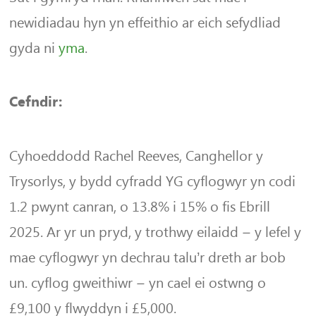
newidiadau hyn yn effeithio ar eich sefydliad
gyda ni
yma
.
Cefndir:
Cyhoeddodd Rachel Reeves, Canghellor y
Trysorlys, y bydd cyfradd YG cyflogwyr yn codi
1.2 pwynt canran, o 13.8% i 15% o fis Ebrill
2025. Ar yr un pryd, y trothwy eilaidd – y lefel y
mae cyflogwyr yn dechrau talu’r dreth ar bob
un. cyflog gweithiwr – yn cael ei ostwng o
£9,100 y flwyddyn i £5,000.