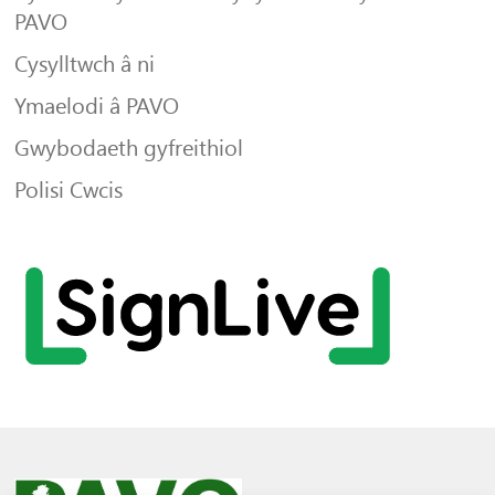
PAVO
Cysylltwch â ni
Ymaelodi â PAVO
Gwybodaeth gyfreithiol
Polisi Cwcis