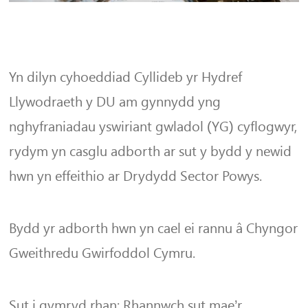
Yn dilyn cyhoeddiad Cyllideb yr Hydref
Llywodraeth y DU am gynnydd yng
nghyfraniadau yswiriant gwladol (YG) cyflogwyr,
rydym yn casglu adborth ar sut y bydd y newid
hwn yn effeithio ar Drydydd Sector Powys.
Bydd yr adborth hwn yn cael ei rannu â Chyngor
Gweithredu Gwirfoddol Cymru.
Sut i gymryd rhan: Rhannwch sut mae’r