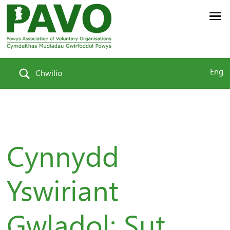
Eng
Chwilio
Cynnydd
Yswiriant
Gwladol: Sut