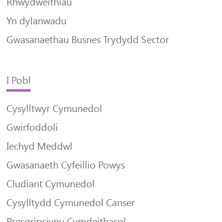
Rhwydweithiau
Yn dylanwadu
Gwasanaethau Busnes Trydydd Sector
I Pobl
Cysylltwyr Cymunedol
Gwirfoddoli
Iechyd Meddwl
Gwasanaeth Cyfeillio Powys
Cludiant Cymunedol
Cysylltydd Cymunedol Canser
Presgripsiynu Cymdeithasol