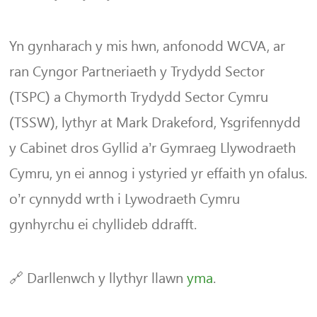
Yn gynharach y mis hwn, anfonodd WCVA, ar
ran Cyngor Partneriaeth y Trydydd Sector
(TSPC) a Chymorth Trydydd Sector Cymru
(TSSW), lythyr at Mark Drakeford, Ysgrifennydd
y Cabinet dros Gyllid a’r Gymraeg Llywodraeth
Cymru, yn ei annog i ystyried yr effaith yn ofalus.
o’r cynnydd wrth i Lywodraeth Cymru
gynhyrchu ei chyllideb ddrafft.
🔗 Darllenwch y llythyr llawn
yma
.