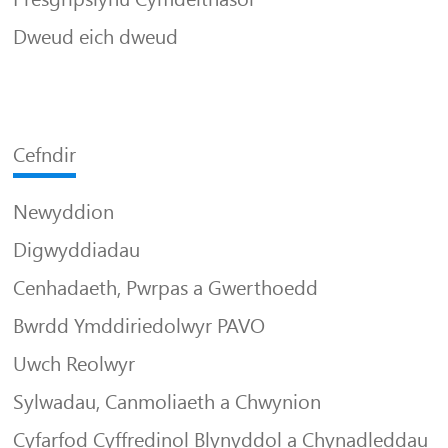
Dweud eich dweud
Cefndir
Newyddion
Digwyddiadau
Cenhadaeth, Pwrpas a Gwerthoedd
Bwrdd Ymddiriedolwyr PAVO
Uwch Reolwyr
Sylwadau, Canmoliaeth a Chwynion
Cyfarfod Cyffredinol Blynyddol a Chynadleddau