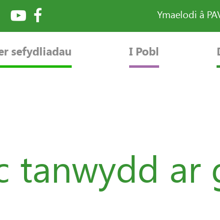
Ymaelodi â P
er sefydliadau
I Pobl
c tanwydd ar 