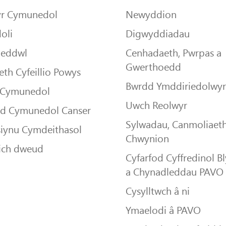
yr Cymunedol
Newyddion
oli
Digwyddiadau
Meddwl
Cenhadaeth, Pwrpas a
Gwerthoedd
th Cyfeillio Powys
Bwrdd Ymddiriedolwy
 Cymunedol
Uwch Reolwyr
dd Cymunedol Canser
Sylwadau, Canmoliaeth
siynu Cymdeithasol
Chwynion
ich dweud
Cyfarfod Cyffredinol B
a Chynadleddau PAVO
Cysylltwch â ni
Ymaelodi â PAVO