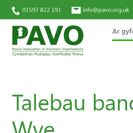
01597 822 191
info@pavo.org.uk
Ar gyf
Talebau ban
Wye