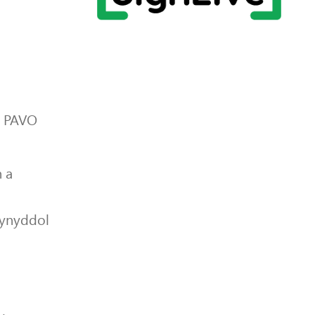
r PAVO
 a
lynyddol