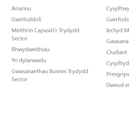
Ariannu
Cysylltw
Gwirfoddoli
Gwirfodd
Meithrin Capasiti’r Trydydd
Iechyd 
Sector
Gwasanae
Rhwydweithiau
Cludiant
Yn dylanwadu
Cysyllty
Gwasanaethau Busnes Trydydd
Presgrip
Sector
Dweud e