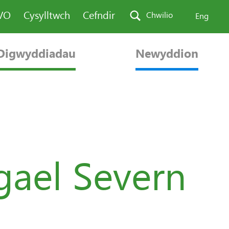
AVO
Cysylltwch
Cefndir
Chwilio
Eng
Digwyddiadau
Newyddion
gael Severn