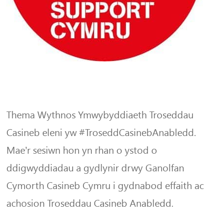
Thema Wythnos Ymwybyddiaeth Troseddau
Casineb eleni yw #TroseddCasinebAnabledd.
Mae’r sesiwn hon yn rhan o ystod o
ddigwyddiadau a gydlynir drwy Ganolfan
Cymorth Casineb Cymru i gydnabod effaith ac
achosion Troseddau Casineb Anabledd.