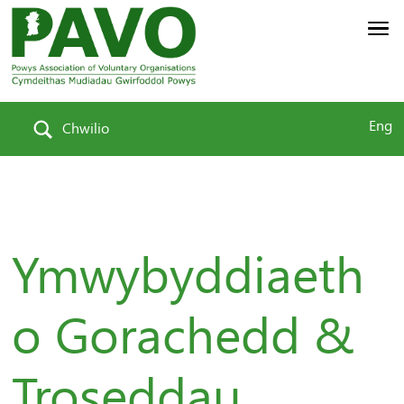
Eng
Chwilio
Ymwybyddiaeth
o Gorachedd &
Troseddau