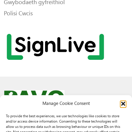
Gwybodaeth gyfreithiol
Polisi Cwcis
Manage Cookie Consent
To provide the best experiences, we use technologies like cookies to store
and/or access device information. Consenting to these technologies will
© 2026 PAVO all rights reserved.
allow us to process data such as browsing behaviour or unique IDs on this
Rhif Elusen Gofrestredig: 1069557. Cwmni Cyfyngedig drwy warant