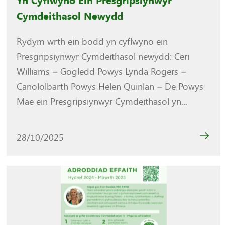
Yn Cyflwyno Ein Presgripsiynwyr
Cymdeithasol Newydd
Rydym wrth ein bodd yn cyflwyno ein
Presgripsiynwyr Cymdeithasol newydd: Ceri
Williams – Gogledd Powys Lynda Rogers –
Canololbarth Powys Helen Quinlan – De Powys
Mae ein Presgripsiynwyr Cymdeithasol yn...
28/10/2025