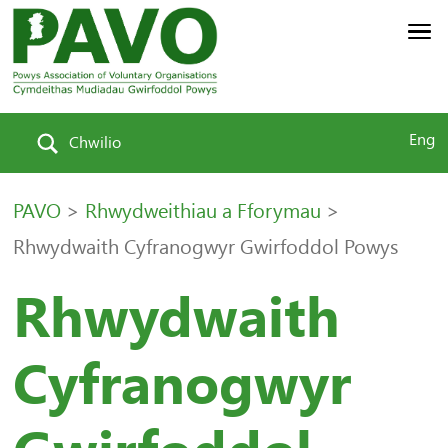
Eng
Chwilio
PAVO
>
Rhwydweithiau a Fforymau
>
Rhwydwaith Cyfranogwyr Gwirfoddol Powys
Rhwydwaith
Cyfranogwyr