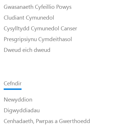
Gwasanaeth Cyfeillio Powys
Cludiant Cymunedol
Cysylltydd Cymunedol Canser
Presgripsiynu Cymdeithasol
Dweud eich dweud
Cefndir
Newyddion
Digwyddiadau
Cenhadaeth, Pwrpas a Gwerthoedd