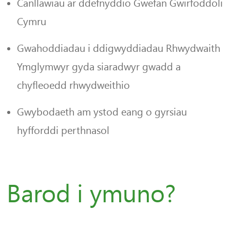
Canllawiau ar ddefnyddio Gwefan Gwirfoddoli
Cymru
Gwahoddiadau i ddigwyddiadau Rhwydwaith
Ymglymwyr gyda siaradwyr gwadd a
chyfleoedd rhwydweithio
Gwybodaeth am ystod eang o gyrsiau
hyfforddi perthnasol
Barod i ymuno?