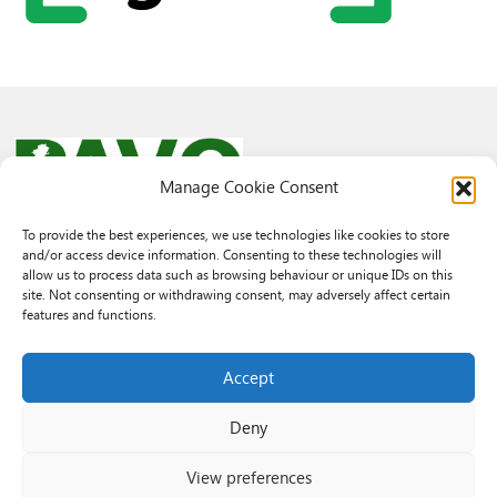
Manage Cookie Consent
To provide the best experiences, we use technologies like cookies to store
and/or access device information. Consenting to these technologies will
© 2026 PAVO all rights reserved.
allow us to process data such as browsing behaviour or unique IDs on this
Rhif Elusen Gofrestredig: 1069557. Cwmni Cyfyngedig drwy warant
site. Not consenting or withdrawing consent, may adversely affect certain
3522144. Wedi ei gofrestru yng Nghymru.
features and functions.
Registered Charity No.: 1069557 A Company Limited By Guarantee
3522144. Registered in Wales
Accept
Deny
View preferences