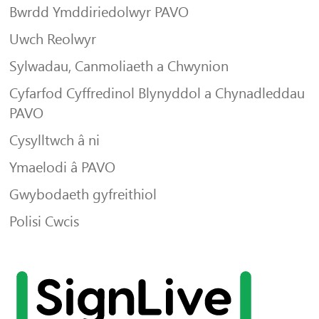
Bwrdd Ymddiriedolwyr PAVO
Uwch Reolwyr
Sylwadau, Canmoliaeth a Chwynion
Cyfarfod Cyffredinol Blynyddol a Chynadleddau
PAVO
Cysylltwch â ni
Ymaelodi â PAVO
Gwybodaeth gyfreithiol
Polisi Cwcis