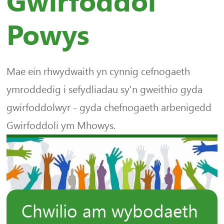
Gwirfoddol
Powys
Mae ein rhwydwaith yn cynnig cefnogaeth
ymroddedig i sefydliadau sy'n gweithio gyda
gwirfoddolwyr - gyda chefnogaeth arbenigedd
Gwirfoddoli ym Mhowys.
Chwilio am wybodaeth