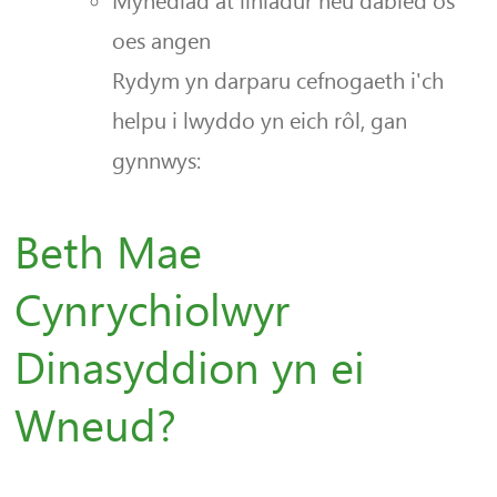
Mynediad at liniadur neu dabled os
oes angen
Rydym yn darparu cefnogaeth i'ch
helpu i lwyddo yn eich rôl, gan
gynnwys:
Beth Mae
Cynrychiolwyr
Dinasyddion yn ei
Wneud?