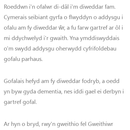
Roeddwn i'n ofalwr di-dâl i'm diweddar fam.
Cymerais seibiant gyrfa o flwyddyn o addysgu i
ofalu am fy diweddar ŵr, a fu farw gartref ar ôl i
mi ddychwelyd i'r gwaith. Yna ymddiswyddais
o'm swydd addysgu oherwydd cyfrifoldebau
gofalu parhaus.
Gofalais hefyd am fy diweddar fodryb, a oedd
yn byw gyda dementia, nes iddi gael ei derbyn i
gartref gofal.
Ar hyn o bryd, rwy'n gweithio fel Gweithiwr