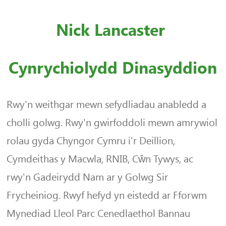
Nick Lancaster
Cynrychiolydd Dinasyddion
Rwy'n weithgar mewn sefydliadau anabledd a
cholli golwg. Rwy'n gwirfoddoli mewn amrywiol
rolau gyda Chyngor Cymru i'r Deillion,
Cymdeithas y Macwla, RNIB, Cŵn Tywys, ac
rwy'n Gadeirydd Nam ar y Golwg Sir
Frycheiniog. Rwyf hefyd yn eistedd ar Fforwm
Mynediad Lleol Parc Cenedlaethol Bannau