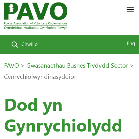
Eng
Chwilio
PAVO
>
Gwasanaethau Busnes Trydydd Sector
>
Cynrychiolwyr dinasyddion
Dod yn
Gynrychiolydd