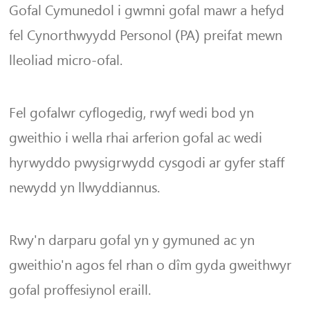
Gofal Cymunedol i gwmni gofal mawr a hefyd
fel Cynorthwyydd Personol (PA) preifat mewn
lleoliad micro-ofal.
Fel gofalwr cyflogedig, rwyf wedi bod yn
gweithio i wella rhai arferion gofal ac wedi
hyrwyddo pwysigrwydd cysgodi ar gyfer staff
newydd yn llwyddiannus.
Rwy'n darparu gofal yn y gymuned ac yn
gweithio'n agos fel rhan o dîm gyda gweithwyr
gofal proffesiynol eraill.