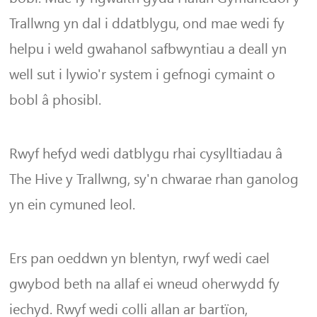
Trallwng yn dal i ddatblygu, ond mae wedi fy
helpu i weld gwahanol safbwyntiau a deall yn
well sut i lywio'r system i gefnogi cymaint o
bobl â phosibl.
Rwyf hefyd wedi datblygu rhai cysylltiadau â
The Hive y Trallwng, sy'n chwarae rhan ganolog
yn ein cymuned leol.
Ers pan oeddwn yn blentyn, rwyf wedi cael
gwybod beth na allaf ei wneud oherwydd fy
iechyd. Rwyf wedi colli allan ar bartïon,