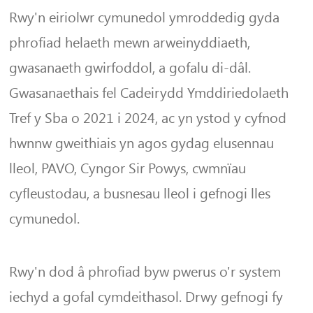
Rwy'n eiriolwr cymunedol ymroddedig gyda
phrofiad helaeth mewn arweinyddiaeth,
gwasanaeth gwirfoddol, a gofalu di-dâl.
Gwasanaethais fel Cadeirydd Ymddiriedolaeth
Tref y Sba o 2021 i 2024, ac yn ystod y cyfnod
hwnnw gweithiais yn agos gydag elusennau
lleol, PAVO, Cyngor Sir Powys, cwmnïau
cyfleustodau, a busnesau lleol i gefnogi lles
cymunedol.
Rwy'n dod â phrofiad byw pwerus o'r system
iechyd a gofal cymdeithasol. Drwy gefnogi fy