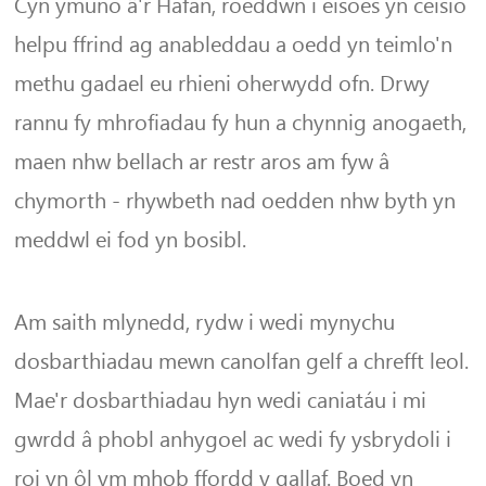
Cyn ymuno â'r Hafan, roeddwn i eisoes yn ceisio
helpu ffrind ag anableddau a oedd yn teimlo'n
methu gadael eu rhieni oherwydd ofn. Drwy
rannu fy mhrofiadau fy hun a chynnig anogaeth,
maen nhw bellach ar restr aros am fyw â
chymorth - rhywbeth nad oedden nhw byth yn
meddwl ei fod yn bosibl.
Am saith mlynedd, rydw i wedi mynychu
dosbarthiadau mewn canolfan gelf a chrefft leol.
Mae'r dosbarthiadau hyn wedi caniatáu i mi
gwrdd â phobl anhygoel ac wedi fy ysbrydoli i
roi yn ôl ym mhob ffordd y gallaf. Boed yn