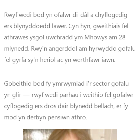
Rwyf wedi bod yn ofalwr di-dâl a chyflogedig
ers blynyddoedd lawer. Cyn hyn, gweithiais fel
athrawes ysgol uwchradd ym Mhowys am 28
mlynedd. Rwy'n angerddol am hyrwyddo gofalu
fel gyrfa sy'n heriol ac yn werthfawr iawn.
Gobeithio bod fy ymrwymiad i'r sector gofalu
yn glir — rwyf wedi parhau i weithio fel gofalwr
cyflogedig ers dros dair blynedd bellach, er fy
mod yn derbyn pensiwn athro.