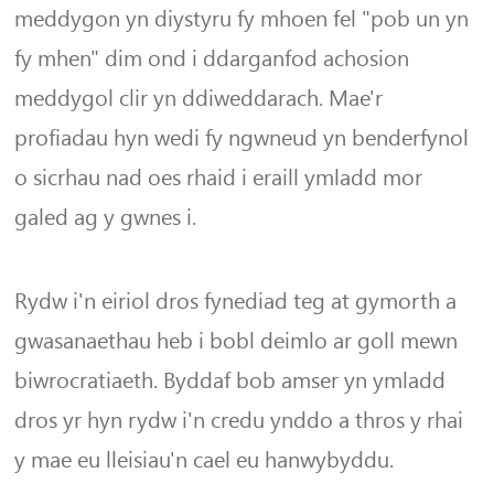
meddygon yn diystyru fy mhoen fel "pob un yn
fy mhen" dim ond i ddarganfod achosion
meddygol clir yn ddiweddarach. Mae'r
profiadau hyn wedi fy ngwneud yn benderfynol
o sicrhau nad oes rhaid i eraill ymladd mor
galed ag y gwnes i.
Rydw i'n eiriol dros fynediad teg at gymorth a
gwasanaethau heb i bobl deimlo ar goll mewn
biwrocratiaeth. Byddaf bob amser yn ymladd
dros yr hyn rydw i'n credu ynddo a thros y rhai
y mae eu lleisiau'n cael eu hanwybyddu.