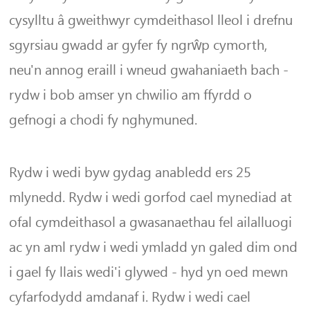
cysylltu â gweithwyr cymdeithasol lleol i drefnu
sgyrsiau gwadd ar gyfer fy ngrŵp cymorth,
neu'n annog eraill i wneud gwahaniaeth bach -
rydw i bob amser yn chwilio am ffyrdd o
gefnogi a chodi fy nghymuned.
Rydw i wedi byw gydag anabledd ers 25
mlynedd. Rydw i wedi gorfod cael mynediad at
ofal cymdeithasol a gwasanaethau fel ailalluogi
ac yn aml rydw i wedi ymladd yn galed dim ond
i gael fy llais wedi'i glywed - hyd yn oed mewn
cyfarfodydd amdanaf i. Rydw i wedi cael