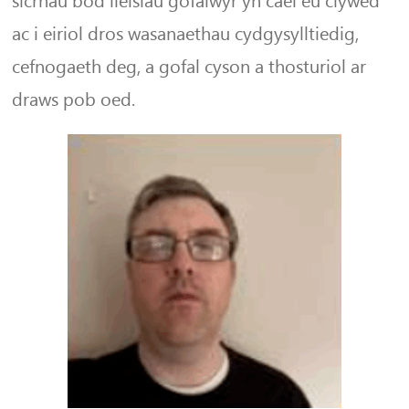
sicrhau bod lleisiau gofalwyr yn cael eu clywed
ac i eiriol dros wasanaethau cydgysylltiedig,
cefnogaeth deg, a gofal cyson a thosturiol ar
draws pob oed.