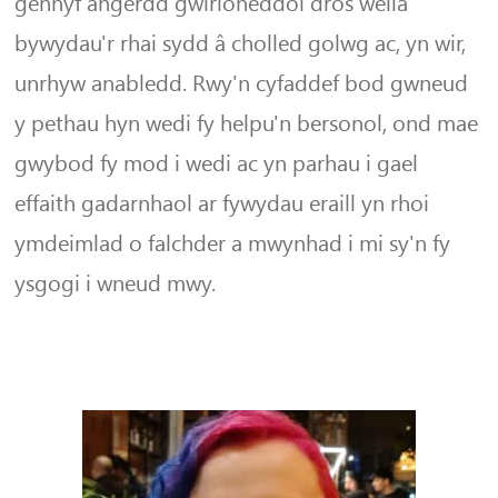
gennyf angerdd gwirioneddol dros wella
bywydau'r rhai sydd â cholled golwg ac, yn wir,
unrhyw anabledd. Rwy'n cyfaddef bod gwneud
y pethau hyn wedi fy helpu'n bersonol, ond mae
gwybod fy mod i wedi ac yn parhau i gael
effaith gadarnhaol ar fywydau eraill yn rhoi
ymdeimlad o falchder a mwynhad i mi sy'n fy
ysgogi i wneud mwy.