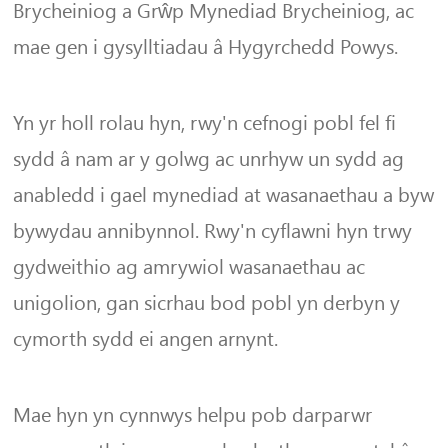
Brycheiniog a Grŵp Mynediad Brycheiniog, ac
mae gen i gysylltiadau â Hygyrchedd Powys.
Yn yr holl rolau hyn, rwy'n cefnogi pobl fel fi
sydd â nam ar y golwg ac unrhyw un sydd ag
anabledd i gael mynediad at wasanaethau a byw
bywydau annibynnol. Rwy'n cyflawni hyn trwy
gydweithio ag amrywiol wasanaethau ac
unigolion, gan sicrhau bod pobl yn derbyn y
cymorth sydd ei angen arnynt.
Mae hyn yn cynnwys helpu pob darparwr