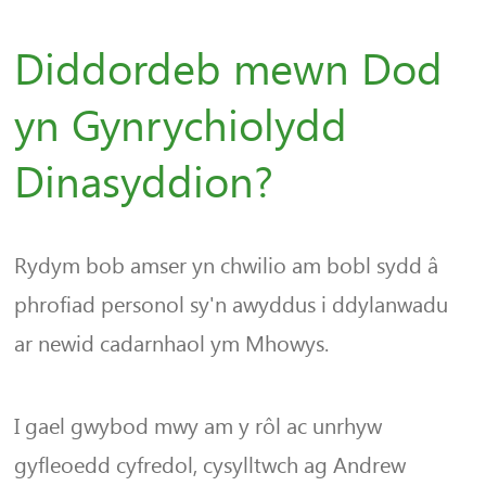
Diddordeb mewn Dod
yn Gynrychiolydd
Dinasyddion?
Rydym bob amser yn chwilio am bobl sydd â
phrofiad personol sy'n awyddus i ddylanwadu
ar newid cadarnhaol ym Mhowys.
I gael gwybod mwy am y rôl ac unrhyw
gyfleoedd cyfredol, cysylltwch ag Andrew