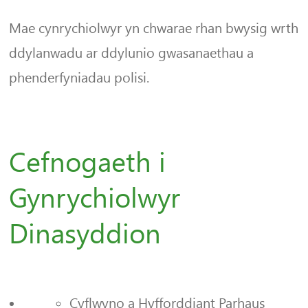
Mae cynrychiolwyr yn chwarae rhan bwysig wrth
ddylanwadu ar ddylunio gwasanaethau a
phenderfyniadau polisi.
Cefnogaeth i
Gynrychiolwyr
Dinasyddion
Cyflwyno a Hyfforddiant Parhaus