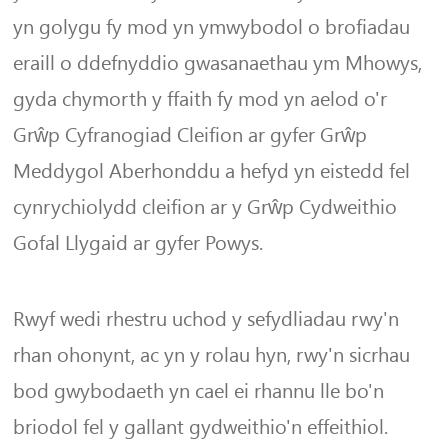
yn golygu fy mod yn ymwybodol o brofiadau
eraill o ddefnyddio gwasanaethau ym Mhowys,
gyda chymorth y ffaith fy mod yn aelod o'r
Grŵp Cyfranogiad Cleifion ar gyfer Grŵp
Meddygol Aberhonddu a hefyd yn eistedd fel
cynrychiolydd cleifion ar y Grŵp Cydweithio
Gofal Llygaid ar gyfer Powys.
Rwyf wedi rhestru uchod y sefydliadau rwy'n
rhan ohonynt, ac yn y rolau hyn, rwy'n sicrhau
bod gwybodaeth yn cael ei rhannu lle bo'n
briodol fel y gallant gydweithio'n effeithiol.