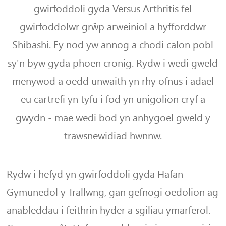
gwirfoddoli gyda Versus Arthritis fel
gwirfoddolwr grŵp arweiniol a hyfforddwr
Shibashi. Fy nod yw annog a chodi calon pobl
sy'n byw gyda phoen cronig. Rydw i wedi gweld
menywod a oedd unwaith yn rhy ofnus i adael
eu cartrefi yn tyfu i fod yn unigolion cryf a
gwydn - mae wedi bod yn anhygoel gweld y
trawsnewidiad hwnnw.
Rydw i hefyd yn gwirfoddoli gyda Hafan
Gymunedol y Trallwng, gan gefnogi oedolion ag
anableddau i feithrin hyder a sgiliau ymarferol.