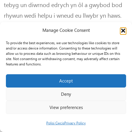
tebyg un diwrnod edrych yn ôl a gwybod bod
rhywun wedi helpu i wneud eu llwybr yn haws.
Manage Cookie Consent
Rwy'n benderfynol - beth bynnag - o wneud ein
To provide the best experiences, we use technologies like cookies to store
byd yn fwy disglair i bawb.
and/or access device information. Consenting to these technologies will
allow us to process data such as browsing behaviour or unique IDs on this
site. Not consenting or withdrawing consent, may adversely affect certain
features and functions.
Map o'r wefan
Accept
Deny
View preferences
Ar gyfer sefydliadau
Polisi Cwcis
Privacy Policy