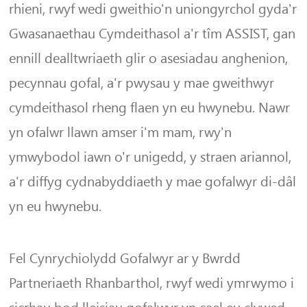
rhieni, rwyf wedi gweithio'n uniongyrchol gyda'r
Gwasanaethau Cymdeithasol a'r tîm ASSIST, gan
ennill dealltwriaeth glir o asesiadau anghenion,
pecynnau gofal, a'r pwysau y mae gweithwyr
cymdeithasol rheng flaen yn eu hwynebu. Nawr
yn ofalwr llawn amser i'm mam, rwy'n
ymwybodol iawn o'r unigedd, y straen ariannol,
a'r diffyg cydnabyddiaeth y mae gofalwyr di-dâl
yn eu hwynebu.
Fel Cynrychiolydd Gofalwyr ar y Bwrdd
Partneriaeth Rhanbarthol, rwyf wedi ymrwymo i