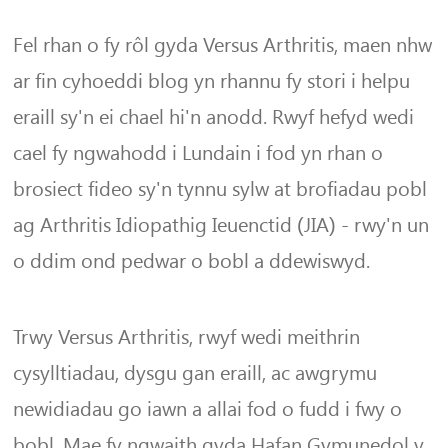
Fel rhan o fy rôl gyda Versus Arthritis, maen nhw
ar fin cyhoeddi blog yn rhannu fy stori i helpu
eraill sy'n ei chael hi'n anodd. Rwyf hefyd wedi
cael fy ngwahodd i Lundain i fod yn rhan o
brosiect fideo sy'n tynnu sylw at brofiadau pobl
ag Arthritis Idiopathig Ieuenctid (JIA) - rwy'n un
o ddim ond pedwar o bobl a ddewiswyd.
Trwy Versus Arthritis, rwyf wedi meithrin
cysylltiadau, dysgu gan eraill, ac awgrymu
newidiadau go iawn a allai fod o fudd i fwy o
bobl. Mae fy ngwaith gyda Hafan Gymunedol y