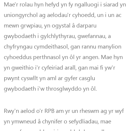
Mae'r rolau hyn hefyd yn fy ngalluogi i siarad yn
uniongyrchol ag aelodau'r cyhoedd, un i un ac
mewn grwpiau, yn ogystal â darparu
gwybodaeth i gylchlythyrau, gwefannau, a
chyfryngau cymdeithasol, gan rannu manylion
cyhoeddus perthnasol yn ôl yr angen. Mae hyn
yn gweithio i'r cyfeiriad arall, gan mai fi yw'r
pwynt cyswllt yn aml ar gyfer casglu
gwybodaeth i'w throsglwyddo yn ôl.
Rwy'n aelod o'r RPB am yr un rheswm ag yr wyf
yn ymwneud â chynifer o sefydliadau, mae