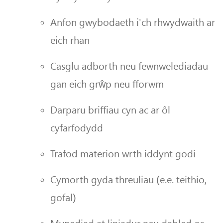
Anfon gwybodaeth i'ch rhwydwaith ar
eich rhan
Casglu adborth neu fewnwelediadau
gan eich grŵp neu fforwm
Darparu briffiau cyn ac ar ôl
cyfarfodydd
Trafod materion wrth iddynt godi
Cymorth gyda threuliau (e.e. teithio,
gofal)