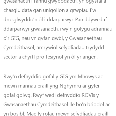
gwasanaeth i rannu gwybodaeth, yn ogystal â
chasglu data gan unigolion a grwpiau i'w
drosglwyddo'n ôl i ddarparwyr. Pan ddywedaf
ddarparwyr gwasanaeth, rwy'n golygu adrannau
o'r GIG, neu yn gyfan gwbl, y Gwasanaethau
Cymdeithasol, amrywiol sefydliadau trydydd
sector a chyrff proffesiynol yn ôl yr angen.
Rwy'n defnyddio gofal y GIG ym Mhowys ac
mewn mannau eraill yng Nghymru ar gyfer
gofal golwg. Rwyf wedi defnyddio ROVIs y
Gwasanaethau Cymdeithasol lle bo'n briodol ac
yn bosibl. Mae fy rolau mewn sefydliadau eraill