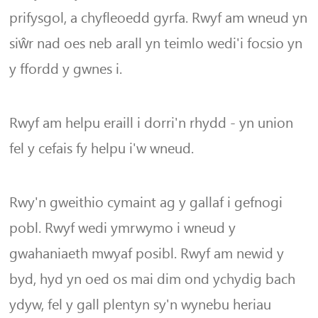
prifysgol, a chyfleoedd gyrfa. Rwyf am wneud yn
siŵr nad oes neb arall yn teimlo wedi'i focsio yn
y ffordd y gwnes i.
Rwyf am helpu eraill i dorri'n rhydd - yn union
fel y cefais fy helpu i'w wneud.
Rwy'n gweithio cymaint ag y gallaf i gefnogi
pobl. Rwyf wedi ymrwymo i wneud y
gwahaniaeth mwyaf posibl. Rwyf am newid y
byd, hyd yn oed os mai dim ond ychydig bach
ydyw, fel y gall plentyn sy'n wynebu heriau