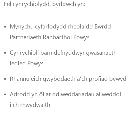
Fel cynrychiolydd, byddwch yn:
Mynychu cyfarfodydd rheolaidd Bwrdd
Partneriaeth Ranbarthol Powys
Cynrychioli barn defnyddwyr gwasanaeth
ledled Powys
Rhannu eich gwybodaeth a'ch profiad bywyd
Adrodd yn ôl ar ddiweddariadau allweddol
i'ch rhwydwaith