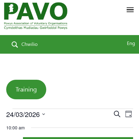
Eng
Chwilio
Training
Events
24/03/2026
Eve
E
Search
Day
Select
10:00 am
V
Sea
date.