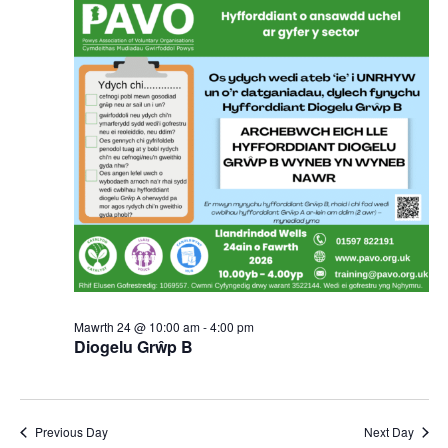
for
N
and
Mawrth
Vie
24,
Nav
2026
Mawrth 24 @ 10:00 am
-
4:00 pm
Diogelu Grŵp B
Previous Day
Next Day