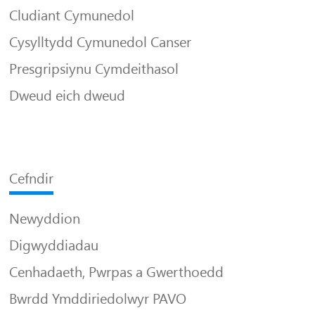
Cludiant Cymunedol
Cysylltydd Cymunedol Canser
Presgripsiynu Cymdeithasol
Dweud eich dweud
Cefndir
Newyddion
Digwyddiadau
Cenhadaeth, Pwrpas a Gwerthoedd
Bwrdd Ymddiriedolwyr PAVO