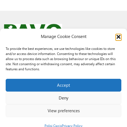
Manage Cookie Consent
To provide the best experiences, we use technologies like cookies to store
and/or access device information. Consenting to these technologies will
© 2026 PAVO all rights reserved.
allow us to process data such as browsing behaviour or unique IDs on this
Rhif Elusen Gofrestredig: 1069557. Cwmni Cyfyngedig drwy warant
site. Not consenting or withdrawing consent, may adversely affect certain
3522144. Wedi ei gofrestru yng Nghymru.
features and functions.
Registered Charity No.: 1069557 A Company Limited By Guarantee
3522144. Registered in Wales
Accept
Deny
View preferences
Polisi Cwcis
Privacy Policy