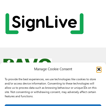
Manage Cookie Consent
To provide the best experiences, we use technologies like cookies to store
and/or access device information. Consenting to these technologies will
© 2026 PAVO all rights reserved.
allow us to process data such as browsing behaviour or unique IDs on this
Rhif Elusen Gofrestredig: 1069557. Cwmni Cyfyngedig drwy warant
site. Not consenting or withdrawing consent, may adversely affect certain
3522144. Wedi ei gofrestru yng Nghymru.
features and functions.
Registered Charity No.: 1069557 A Company Limited By Guarantee
3522144. Registered in Wales