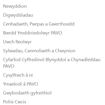
Newyddion
Digwyddiadau
Cenhadaeth, Pwrpas a Gwerthoedd
Bwrdd Ymddiriedolwyr PAVO
Uwch Reolwyr
Sylwadau, Canmoliaeth a Chwynion
Cyfarfod Cyffredinol Blynyddol a Chynadleddau
PAVO
Cysylltwch â ni
Ymaelodi â PAVO
Gwybodaeth gyfreithiol
Polisi Cwcis