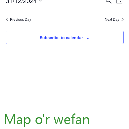
for
31/12/2024
Eve
E
Day
Select
Rhagfyr
V
Sea
Previous Day
Next Day
date.
N
31,
and
Subscribe to calendar
Vie
2024
Nav
Map o'r wefan