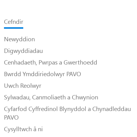
Cefndir
Newyddion
Digwyddiadau
Cenhadaeth, Pwrpas a Gwerthoedd
Bwrdd Ymddiriedolwyr PAVO
Uwch Reolwyr
Sylwadau, Canmoliaeth a Chwynion
Cyfarfod Cyffredinol Blynyddol a Chynadleddau
PAVO
Cysylltwch â ni