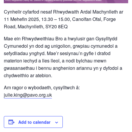
Cynhelir cyfarfod nesaf Rhwydwaith Ardal Machynlleth ar
11 Mehefin 2025, 13.30 – 15.00, Canolfan Ofal, Forge
Road, Machynlleth, SY20 8EQ
Mae ein Rhwydweithiau Bro a hwylusir gan Gysylltydd
Cymunedol yn dod ag unigolion, grwpiau cymunedol a
sefydliadau ynghyd. Mae’r sesiynau’n gyfle i drafod
materion iechyd a lles lleol, a nodi bylchau mewn
gwasanaethau i bennu anghenion ariannu yn y dyfodol a
chydweithio ar atebion.
Am ragor o wybodaeth, cysylltwch â:
julie.king@pavo.org.uk
Add to calendar