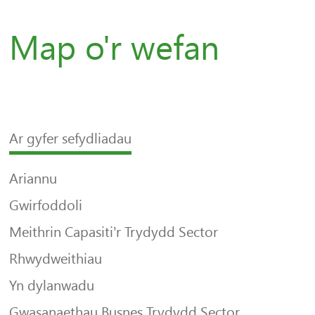
Map o'r wefan
Ar gyfer sefydliadau
Ariannu
Gwirfoddoli
Meithrin Capasiti’r Trydydd Sector
Rhwydweithiau
Yn dylanwadu
Gwasanaethau Busnes Trydydd Sector