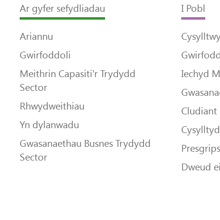
Ar gyfer sefydliadau
I Pobl
Ariannu
Cysylltw
Gwirfoddoli
Gwirfodd
Meithrin Capasiti’r Trydydd
Iechyd 
Sector
Gwasanae
Rhwydweithiau
Cludiant
Yn dylanwadu
Cysyllty
Gwasanaethau Busnes Trydydd
Presgrip
Sector
Dweud e