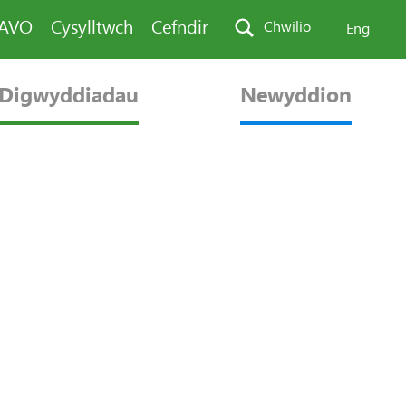
PAVO
Cysylltwch
Cefndir
Chwilio
Eng
Digwyddiadau
Newyddion