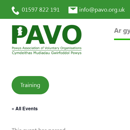
01597 822 191
info@pavo.org.uk
Ar gy
Training
« All Events