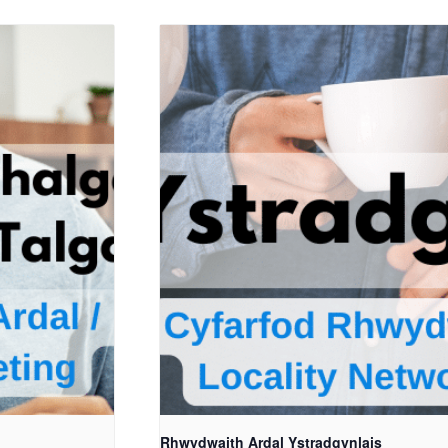
Rhwydwaith Ardal Ystradgynlais