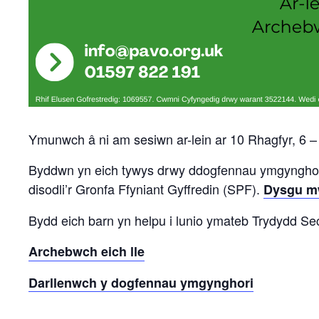
Ymunwch â ni am sesiwn ar-lein ar 10 Rhagfyr, 6 –
Byddwn yn eich tywys drwy ddogfennau ymgynghori L
disodli’r Gronfa Ffyniant Gyffredin (SPF).
Dysgu m
Bydd eich barn yn helpu i lunio ymateb Trydydd Sec
Archebwch eich lle
Darllenwch y dogfennau ymgynghori