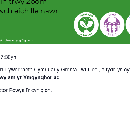
 7:30yh.
lywodraeth Cymru ar y Gronfa Twf Lleol, a fydd yn cyf
wy am yr Ymgynghoriad
tor Powys i’r cynigion.