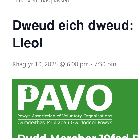
This event has passed.
Dweud eich dweud: Y
Lleol
Rhagfyr 10, 2025 @ 6:00 pm
-
7:30 pm