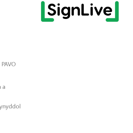
r PAVO
 a
lynyddol