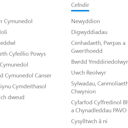
Cefndir
yr Cymunedol
Newyddion
oli
Digwyddiadau
Meddwl
Cenhadaeth, Pwrpas a
Gwerthoedd
th Cyfeillio Powys
Bwrdd Ymddiriedolwy
 Cymunedol
Uwch Reolwyr
dd Cymunedol Canser
Sylwadau, Canmoliaeth
siynu Cymdeithasol
Chwynion
ich dweud
Cyfarfod Cyffredinol B
a Chynadleddau PAVO
Cysylltwch â ni