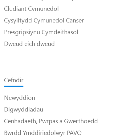
Cludiant Cymunedol
Cysylltydd Cymunedol Canser
Presgripsiynu Cymdeithasol
Dweud eich dweud
Cefndir
Newyddion
Digwyddiadau
Cenhadaeth, Pwrpas a Gwerthoedd
Bwrdd Ymddiriedolwyr PAVO