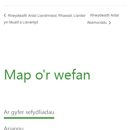
Rhwydwaith Ardal
Rhwydwaith Ardal Llandrindod, Rhaeadr, Llanfair
ym Muallt a Llanwrtyd
Aberhonddu
Map o'r wefan
Ar gyfer sefydliadau
Ariannu