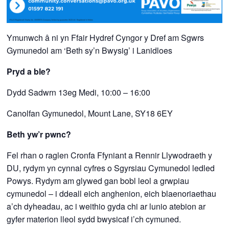
Ymunwch â ni yn Ffair Hydref Cyngor y Dref am Sgwrs
Gymunedol am ‘Beth sy’n Bwysig’ i Lanidloes
Pryd a ble?
Dydd Sadwrn 13eg Medi, 10:00 – 16:00
Canolfan Gymunedol, Mount Lane, SY18 6EY
Beth yw’r pwnc?
Fel rhan o raglen Cronfa Ffyniant a Rennir Llywodraeth y
DU, rydym yn cynnal cyfres o Sgyrsiau Cymunedol ledled
Powys. Rydym am glywed gan bobl leol a grwpiau
cymunedol – i ddeall eich anghenion, eich blaenoriaethau
a’ch dyheadau, ac i weithio gyda chi ar lunio atebion ar
gyfer materion lleol sydd bwysicaf i’ch cymuned.