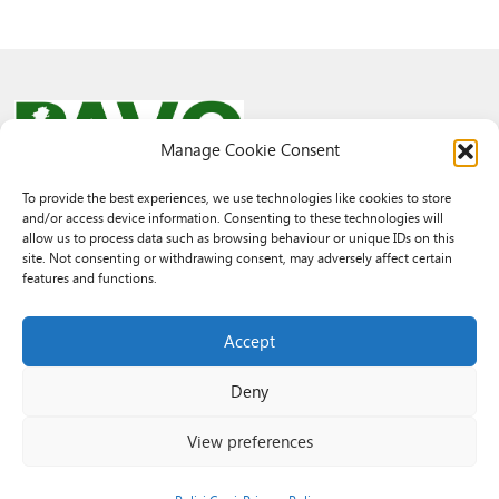
Manage Cookie Consent
To provide the best experiences, we use technologies like cookies to store
and/or access device information. Consenting to these technologies will
© 2026 PAVO all rights reserved.
allow us to process data such as browsing behaviour or unique IDs on this
Rhif Elusen Gofrestredig: 1069557. Cwmni Cyfyngedig drwy warant
site. Not consenting or withdrawing consent, may adversely affect certain
3522144. Wedi ei gofrestru yng Nghymru.
features and functions.
Registered Charity No.: 1069557 A Company Limited By Guarantee
3522144. Registered in Wales
Accept
Deny
View preferences