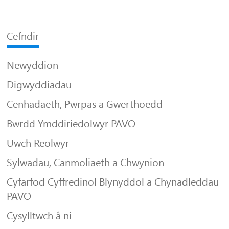
Cefndir
Newyddion
Digwyddiadau
Cenhadaeth, Pwrpas a Gwerthoedd
Bwrdd Ymddiriedolwyr PAVO
Uwch Reolwyr
Sylwadau, Canmoliaeth a Chwynion
Cyfarfod Cyffredinol Blynyddol a Chynadleddau
PAVO
Cysylltwch â ni