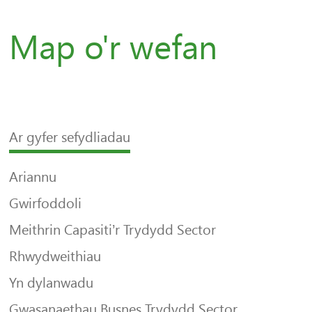
Map o'r wefan
Ar gyfer sefydliadau
Ariannu
Gwirfoddoli
Meithrin Capasiti’r Trydydd Sector
Rhwydweithiau
Yn dylanwadu
Gwasanaethau Busnes Trydydd Sector