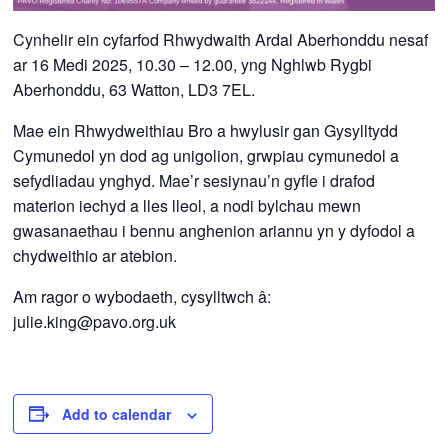
Cynhelir ein cyfarfod Rhwydwaith Ardal Aberhonddu nesaf
ar 16 Medi 2025, 10.30 – 12.00, yng Nghlwb Rygbi
Aberhonddu, 63 Watton, LD3 7EL.
Mae ein Rhwydweithiau Bro a hwylusir gan Gysylltydd
Cymunedol yn dod ag unigolion, grwpiau cymunedol a
sefydliadau ynghyd. Mae’r sesiynau’n gyfle i drafod
materion iechyd a lles lleol, a nodi bylchau mewn
gwasanaethau i bennu anghenion ariannu yn y dyfodol a
chydweithio ar atebion.
Am ragor o wybodaeth, cysylltwch â:
julie.king@pavo.org.uk
Add to calendar