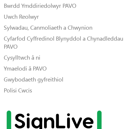
Bwrdd Ymddiriedolwyr PAVO
Uwch Reolwyr
Sylwadau, Canmoliaeth a Chwynion
Cyfarfod Cyffredinol Blynyddol a Chynadleddau
PAVO
Cysylltwch â ni
Ymaelodi â PAVO
Gwybodaeth gyfreithiol
Polisi Cwcis