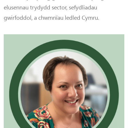
elusennau trydydd sector, sefydliadau
gwirfoddol, a chwmnïau ledled Cymru.