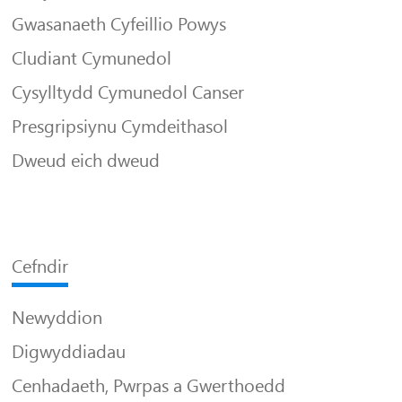
Gwasanaeth Cyfeillio Powys
Cludiant Cymunedol
Cysylltydd Cymunedol Canser
Presgripsiynu Cymdeithasol
Dweud eich dweud
Cefndir
Newyddion
Digwyddiadau
Cenhadaeth, Pwrpas a Gwerthoedd