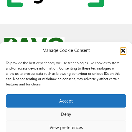
Manage Cookie Consent
To provide the best experiences, we use technologies like cookies to store
and/or access device information. Consenting to these technologies will
© 2026 PAVO all rights reserved.
allow us to process data such as browsing behaviour or unique IDs on this
Rhif Elusen Gofrestredig: 1069557. Cwmni Cyfyngedig drwy warant
site. Not consenting or withdrawing consent, may adversely affect certain
3522144. Wedi ei gofrestru yng Nghymru.
features and functions.
Registered Charity No.: 1069557 A Company Limited By Guarantee
3522144. Registered in Wales
Accept
Deny
View preferences