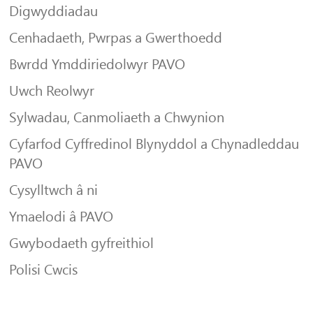
Digwyddiadau
Cenhadaeth, Pwrpas a Gwerthoedd
Bwrdd Ymddiriedolwyr PAVO
Uwch Reolwyr
Sylwadau, Canmoliaeth a Chwynion
Cyfarfod Cyffredinol Blynyddol a Chynadleddau
PAVO
Cysylltwch â ni
Ymaelodi â PAVO
Gwybodaeth gyfreithiol
Polisi Cwcis