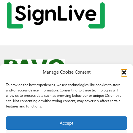
Manage Cookie Consent
To provide the best experiences, we use technologies like cookies to store
and/or access device information. Consenting to these technologies will
© 2026 PAVO all rights reserved.
allow us to process data such as browsing behaviour or unique IDs on this
Rhif Elusen Gofrestredig: 1069557. Cwmni Cyfyngedig drwy warant
site. Not consenting or withdrawing consent, may adversely affect certain
3522144. Wedi ei gofrestru yng Nghymru.
features and functions.
Registered Charity No.: 1069557 A Company Limited By Guarantee
3522144. Registered in Wales
Accept