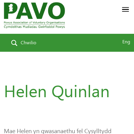
Eng
Chwilio
Helen Quinlan
Mae Helen yn gwasanaethu fel Cysylltydd