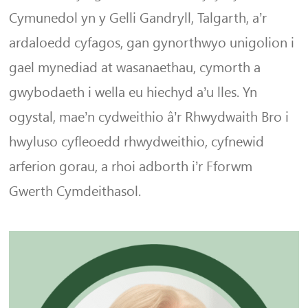
Cymunedol yn y Gelli Gandryll, Talgarth, a’r
ardaloedd cyfagos, gan gynorthwyo unigolion i
gael mynediad at wasanaethau, cymorth a
gwybodaeth i wella eu hiechyd a’u lles. Yn
ogystal, mae’n cydweithio â’r Rhwydwaith Bro i
hwyluso cyfleoedd rhwydweithio, cyfnewid
arferion gorau, a rhoi adborth i’r Fforwm
Gwerth Cymdeithasol.