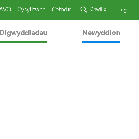
PAVO
Cysylltwch
Cefndir
Chwilio
Eng
Digwyddiadau
Newyddion