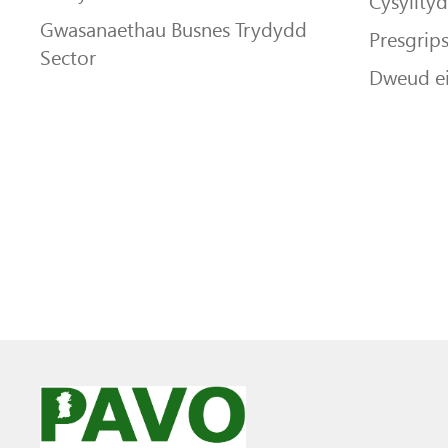
Cysyllty
Gwasanaethau Busnes Trydydd
Presgrip
Sector
Dweud e