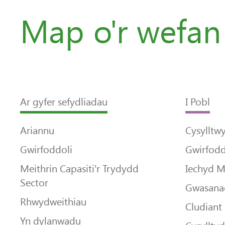
Map o'r wefan
Ar gyfer sefydliadau
I Pobl
Ariannu
Cysylltw
Gwirfoddoli
Gwirfodd
Meithrin Capasiti’r Trydydd
Iechyd 
Sector
Gwasanae
Rhwydweithiau
Cludiant
Yn dylanwadu