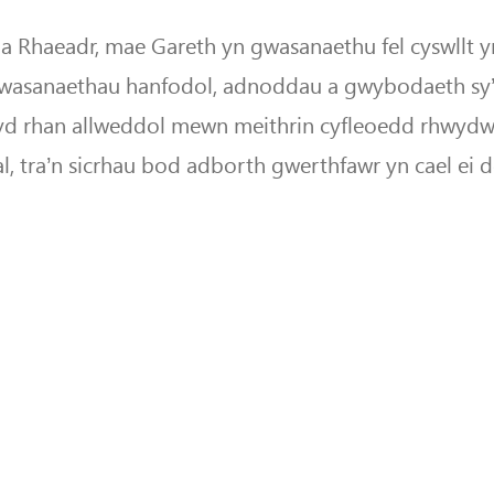
a Rhaeadr, mae Gareth yn gwasanaethu fel cyswllt yr
 wasanaethau hanfodol, adnoddau a gwybodaeth sy
fyd rhan allweddol mewn meithrin cyfleoedd rhwydw
 tra’n sicrhau bod adborth gwerthfawr yn cael ei 