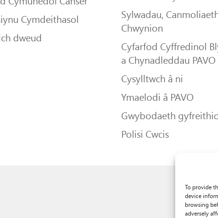
dd Cymunedol Canser
Sylwadau, Canmoliaeth
siynu Cymdeithasol
Chwynion
ich dweud
Cyfarfod Cyffredinol B
a Chynadleddau PAVO
Cysylltwch â ni
Ymaelodi â PAVO
Gwybodaeth gyfreithio
Polisi Cwcis
To provide t
device infor
browsing beh
adversely aff