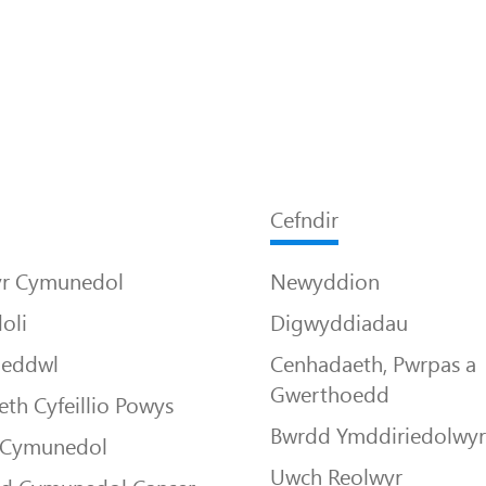
Cefndir
yr Cymunedol
Newyddion
oli
Digwyddiadau
Meddwl
Cenhadaeth, Pwrpas a
Gwerthoedd
th Cyfeillio Powys
Bwrdd Ymddiriedolwy
 Cymunedol
Uwch Reolwyr