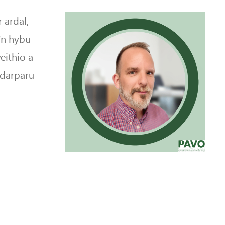
 ardal,
’n hybu
eithio a
ddarparu