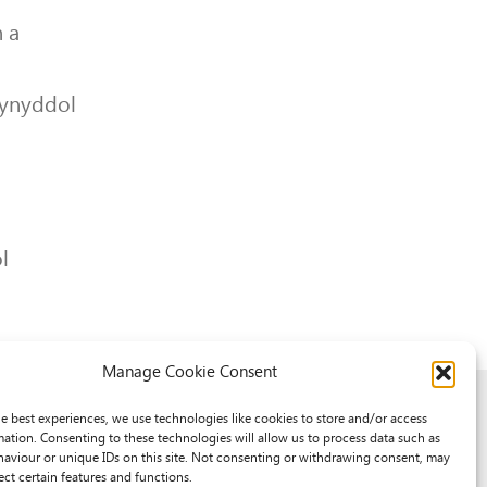
 a
lynyddol
l
Manage Cookie Consent
he best experiences, we use technologies like cookies to store and/or access
mation. Consenting to these technologies will allow us to process data such as
aviour or unique IDs on this site. Not consenting or withdrawing consent, may
ect certain features and functions.