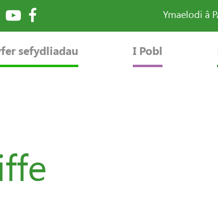
Ymaelodi â 
fer sefydliadau
I Pobl
iffe