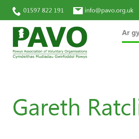
01597 822 191
info@pavo.org.uk
Ar gy
Gareth Ratcl