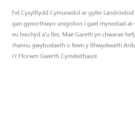
Fel Cysylltydd Cymunedol ar gyfer Landrindod 
gan gynorthwyo unigolion i gael mynediad at
eu hiechyd a’u lles. Mae Gareth yn chwarae he
rhannu gwybodaeth o fewn y Rhwydwaith Ardal,
i’r Fforwm Gwerth Cymdeithasol.