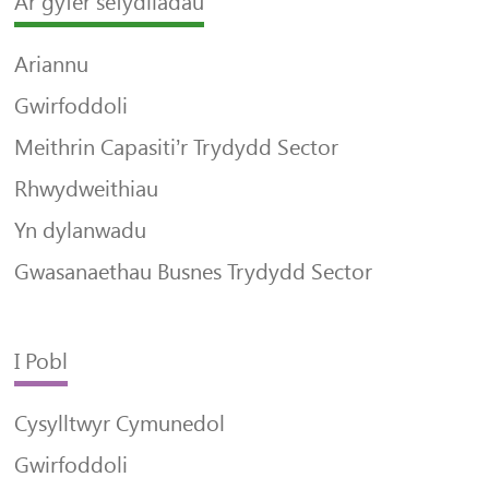
Ar gyfer sefydliadau
Ariannu
Gwirfoddoli
Meithrin Capasiti’r Trydydd Sector
Rhwydweithiau
Yn dylanwadu
Gwasanaethau Busnes Trydydd Sector
I Pobl
Cysylltwyr Cymunedol
Gwirfoddoli