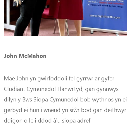
John McMahon
Mae John yn gwirfoddoli fel gyrrwr ar gyfer
Cludiant Cymunedol Llanwrtyd, gan gynnwys
dilyn y Bws Siopa Cymunedol bob wythnos yn ei
gerbyd ei hun i wneud yn siŵr bod gan deithwyr
ddigon o le i ddod â’u siopa adref