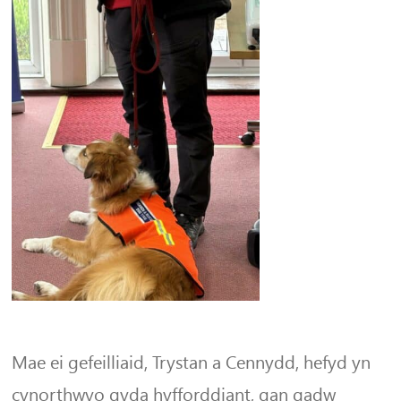
Mae ei gefeilliaid, Trystan a Cennydd, hefyd yn
cynorthwyo gyda hyfforddiant, gan gadw