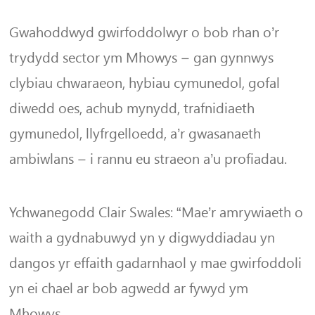
Gwahoddwyd gwirfoddolwyr o bob rhan o’r
trydydd sector ym Mhowys – gan gynnwys
clybiau chwaraeon, hybiau cymunedol, gofal
diwedd oes, achub mynydd, trafnidiaeth
gymunedol, llyfrgelloedd, a’r gwasanaeth
ambiwlans – i rannu eu straeon a’u profiadau.
Ychwanegodd Clair Swales: “Mae’r amrywiaeth o
waith a gydnabuwyd yn y digwyddiadau yn
dangos yr effaith gadarnhaol y mae gwirfoddoli
yn ei chael ar bob agwedd ar fywyd ym
Mhowys.