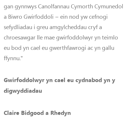
gan gynnwys Canolfannau Cymorth Cymunedol
a Biwro Gwirfoddoli – ein nod yw cefnogi
sefydliadau i greu amgylcheddau cryf a
chroesawgar lle mae gwirfoddolwyr yn teimlo
eu bod yn cael eu gwerthfawrogi ac yn gallu
ffynnu.”
Gwirfoddolwyr yn cael eu cydnabod yn y
digwyddiadau
Claire Bidgood a Rhedyn