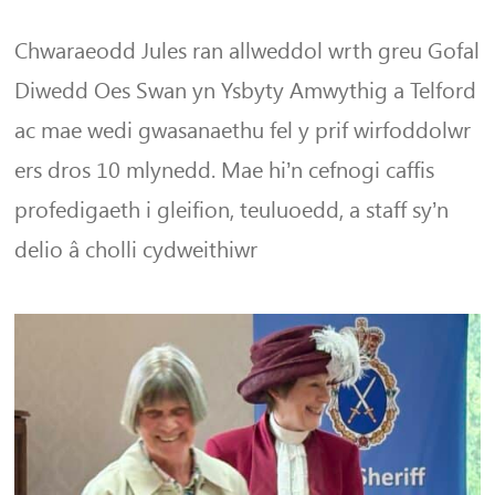
Chwaraeodd Jules ran allweddol wrth greu Gofal
Diwedd Oes Swan yn Ysbyty Amwythig a Telford
ac mae wedi gwasanaethu fel y prif wirfoddolwr
ers dros 10 mlynedd. Mae hi’n cefnogi caffis
profedigaeth i gleifion, teuluoedd, a staff sy’n
delio â cholli cydweithiwr