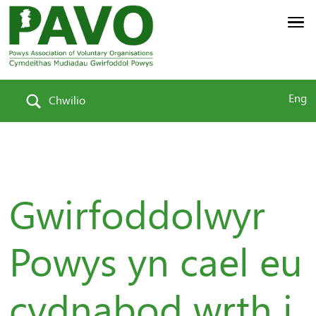
Eng
Chwilio
Gwirfoddolwyr
Powys yn cael eu
cydnabod wrth i