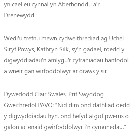
yn cael eu cynnal yn Aberhonddu a’r
Drenewydd.
Wedi’u trefnu mewn cydweithrediad ag Uchel
Siryf Powys, Kathryn Silk, sy’n gadael, roedd y
digwyddiadau’n amlygu’r cyfraniadau hanfodol
a wneir gan wirfoddolwyr ar draws y sir.
Dywedodd Clair Swales, Prif Swyddog
Gweithredol PAVO: “Nid dim ond dathliad oedd
y digwyddiadau hyn, ond hefyd atgof pwerus o
galon ac enaid gwirfoddolwyr i’n cymunedau.”