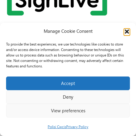
Manage Cookie Consent
To provide the best experiences, we use technologies like cookies to store
and/or access device information. Consenting to these technologies will
allow us to process data such as browsing behaviour or unique IDs on this
site. Not consenting or withdrawing consent, may adversely affect certain
features and functions.
© 2026 PAVO all rights reserved.
Accept
Rhif Elusen Gofrestredig: 1069557. Cwmni Cyfyngedig drwy warant
3522144. Wedi ei gofrestru yng Nghymru.
Deny
Registered Charity No.: 1069557 A Company Limited By Guarantee
3522144. Registered in Wales
View preferences
Polisi Cwcis
Privacy Policy