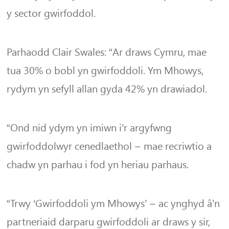
y sector gwirfoddol.
Parhaodd Clair Swales: “Ar draws Cymru, mae
tua 30% o bobl yn gwirfoddoli. Ym Mhowys,
rydym yn sefyll allan gyda 42% yn drawiadol.
“Ond nid ydym yn imiwn i’r argyfwng
gwirfoddolwyr cenedlaethol – mae recriwtio a
chadw yn parhau i fod yn heriau parhaus.
“Trwy ‘Gwirfoddoli ym Mhowys’ – ac ynghyd â’n
partneriaid darparu gwirfoddoli ar draws y sir,