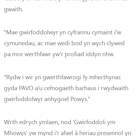
gwaith.
“Mae gwirfoddolwyr yn cyfrannu cymaint i’w
cymunedau, ac mae wedi bod yn wych clywed
pa mor werthfawr yw’r profiad iddyn nhw.
“Rydw i wir yn gwerthfawrogi fy mherthynas
gyda PAVO a’u cefnogaeth barhaus i rwydwaith
gwirfoddolwyr anhygoel Powys.”
Wrth edrych ymlaen, nod ‘Gwirfoddoli ym
Mhowys’ yw mynd i’r afael â heriau presennol yn