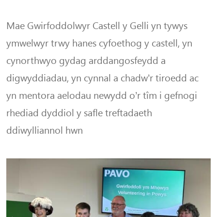
Mae Gwirfoddolwyr Castell y Gelli yn tywys
ymwelwyr trwy hanes cyfoethog y castell, yn
cynorthwyo gydag arddangosfeydd a
digwyddiadau, yn cynnal a chadw’r tiroedd ac
yn mentora aelodau newydd o’r tîm i gefnogi
rhediad dyddiol y safle treftadaeth
ddiwylliannol hwn