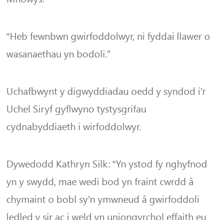
“Heb fewnbwn gwirfoddolwyr, ni fyddai llawer o
wasanaethau yn bodoli.”
Uchafbwynt y digwyddiadau oedd y syndod i’r
Uchel Siryf gyflwyno tystysgrifau
cydnabyddiaeth i wirfoddolwyr.
Dywedodd Kathryn Silk: “Yn ystod fy nghyfnod
yn y swydd, mae wedi bod yn fraint cwrdd â
chymaint o bobl sy’n ymwneud â gwirfoddoli
ledled y sir ac i weld yn uniongyrchol effaith eu