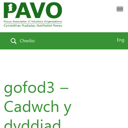
Eng
Chwilio
gofod3 –
Cadwch y
dyddiad