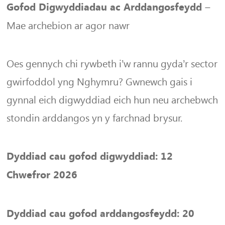
–
Gofod Digwyddiadau ac Arddangosfeydd
Mae archebion ar agor nawr
Oes gennych chi rywbeth i’w rannu gyda’r sector
gwirfoddol yng Nghymru? Gwnewch gais i
gynnal eich digwyddiad eich hun neu archebwch
stondin arddangos yn y farchnad brysur.
Dyddiad cau gofod digwyddiad: 12
Chwefror 2026
Dyddiad cau gofod arddangosfeydd: 20