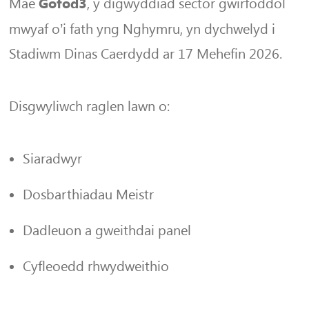
Mae
, y digwyddiad sector gwirfoddol
Gofod3
mwyaf o’i fath yng Nghymru, yn dychwelyd i
Stadiwm Dinas Caerdydd ar 17 Mehefin 2026.
Disgwyliwch raglen lawn o:
Siaradwyr
Dosbarthiadau Meistr
Dadleuon a gweithdai panel
Cyfleoedd rhwydweithio