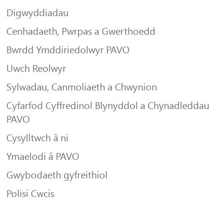
Digwyddiadau
Cenhadaeth, Pwrpas a Gwerthoedd
Bwrdd Ymddiriedolwyr PAVO
Uwch Reolwyr
Sylwadau, Canmoliaeth a Chwynion
Cyfarfod Cyffredinol Blynyddol a Chynadleddau
PAVO
Cysylltwch â ni
Ymaelodi â PAVO
Gwybodaeth gyfreithiol
Polisi Cwcis