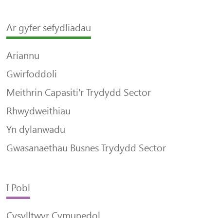
Ar gyfer sefydliadau
Ariannu
Gwirfoddoli
Meithrin Capasiti’r Trydydd Sector
Rhwydweithiau
Yn dylanwadu
Gwasanaethau Busnes Trydydd Sector
I Pobl
Cysylltwyr Cymunedol