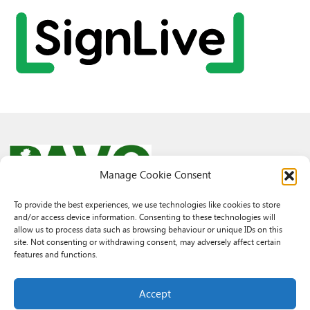
Manage Cookie Consent
To provide the best experiences, we use technologies like cookies to store
and/or access device information. Consenting to these technologies will
© 2026 PAVO all rights reserved.
allow us to process data such as browsing behaviour or unique IDs on this
Rhif Elusen Gofrestredig: 1069557. Cwmni Cyfyngedig drwy warant
site. Not consenting or withdrawing consent, may adversely affect certain
3522144. Wedi ei gofrestru yng Nghymru.
features and functions.
Registered Charity No.: 1069557 A Company Limited By Guarantee
3522144. Registered in Wales
Accept