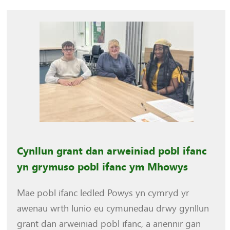
Cynllun grant dan arweiniad pobl ifanc
yn grymuso pobl ifanc ym Mhowys
Mae pobl ifanc ledled Powys yn cymryd yr
awenau wrth lunio eu cymunedau drwy gynllun
grant dan arweiniad pobl ifanc, a ariennir gan