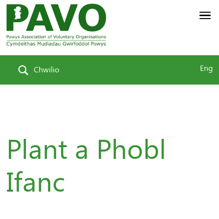
Eng
Chwilio
Plant a Phobl
Ifanc