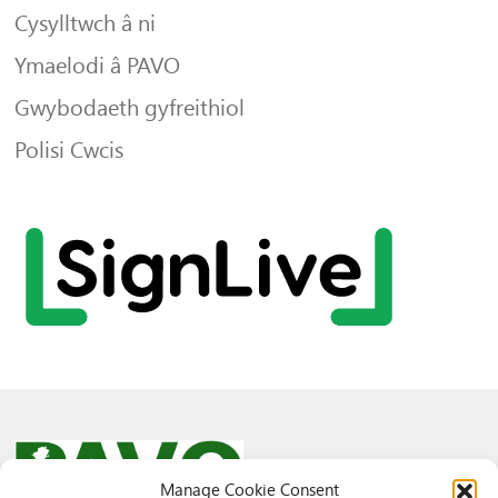
Cysylltwch â ni
Ymaelodi â PAVO
Gwybodaeth gyfreithiol
Polisi Cwcis
Manage Cookie Consent