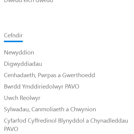
Dweud eich dweud
Cefndir
Newyddion
Digwyddiadau
Cenhadaeth, Pwrpas a Gwerthoedd
Bwrdd Ymddiriedolwyr PAVO
Uwch Reolwyr
Sylwadau, Canmoliaeth a Chwynion
Cyfarfod Cyffredinol Blynyddol a Chynadleddau
PAVO