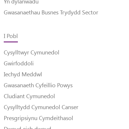
Yn dylanwadu
Gwasanaethau Busnes Trydydd Sector
I Pobl
Cysylltwyr Cymunedol
Gwirfoddoli
Iechyd Meddwl
Gwasanaeth Cyfeillio Powys
Cludiant Cymunedol
Cysylltydd Cymunedol Canser
Presgripsiynu Cymdeithasol