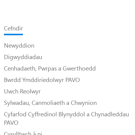
Cefndir
Newyddion
Digwyddiadau
Cenhadaeth, Pwrpas a Gwerthoedd
Bwrdd Ymddiriedolwyr PAVO
Uwch Reolwyr
Sylwadau, Canmoliaeth a Chwynion
Cyfarfod Cyffredinol Blynyddol a Chynadleddau
PAVO
Cysylltwch â ni