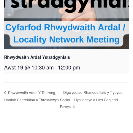
Rhwydwaith Ardal Ystradgynlais
Awst 19 @ 10:30 am
-
12:00 pm
Digwyddiad Rhanddeiliaid y Trydydd
Rhwydwaith Ardal Y Trallwng,
Llanfair Caereinion a Threfaldwyn
Sector – Hyb Iechyd a Lles Gogledd
Powys