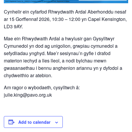
Cynhelir ein cyfarfod Rhwydwaith Ardal Aberhonddu nesaf
ar 15
Gorffennaf
2026, 10:30 – 12:00 yn
Capel Kensington,
LD3 9AY.
Mae ein Rhwydwaith Ardal a hwylusir gan Gysylltwyr
Cymunedol yn dod ag unigolion, grwpiau cymunedol a
sefydliadau ynghyd. Mae’r sesiynau’n gyfle i drafod
materion iechyd a lles lleol, a nodi bylchau mewn
gwasanaethau i bennu anghenion ariannu yn y dyfodol a
chydweithio ar atebion.
Am ragor o wybodaeth, cysylltwch â:
julie.king@pavo.org.uk
Add to calendar