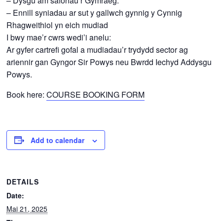
– Dysgu am safonau’r Gymraeg.
– Ennill syniadau ar sut y gallwch gynnig y Cynnig
Rhagweithiol yn eich mudiad
I bwy mae’r cwrs wedi’i anelu:
Ar gyfer cartrefi gofal a mudiadau’r trydydd sector ag
ariennir gan Gyngor Sir Powys neu Bwrdd Iechyd Addysgu
Powys.
Book here:
COURSE BOOKING FORM
Add to calendar
DETAILS
Date:
Mai 21, 2025