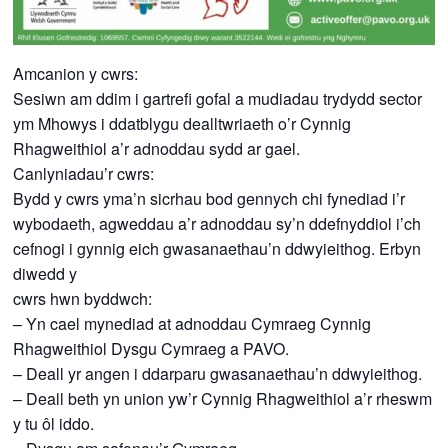
Amcanion y cwrs:
Sesiwn am ddim i gartrefi gofal a mudiadau trydydd sector
ym Mhowys i ddatblygu dealltwriaeth o’r Cynnig
Rhagweithiol a’r adnoddau sydd ar gael.
Canlyniadau’r cwrs:
Bydd y cwrs yma’n sicrhau bod gennych chi fynediad i’r
wybodaeth, agweddau a’r adnoddau sy’n ddefnyddiol i’ch
cefnogi i gynnig eich gwasanaethau’n ddwyieithog. Erbyn
diwedd y
cwrs hwn byddwch:
– Yn cael mynediad at adnoddau Cymraeg Cynnig
Rhagweithiol Dysgu Cymraeg a PAVO.
– Deall yr angen i ddarparu gwasanaethau’n ddwyieithog.
– Deall beth yn union yw’r Cynnig Rhagweithiol a’r rheswm
y tu ôl iddo.