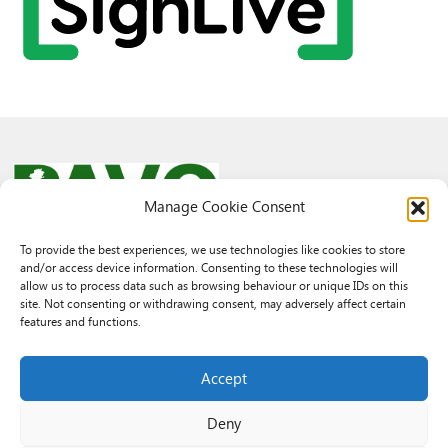
Manage Cookie Consent
To provide the best experiences, we use technologies like cookies to store
and/or access device information. Consenting to these technologies will
© 2026 PAVO all rights reserved.
allow us to process data such as browsing behaviour or unique IDs on this
Rhif Elusen Gofrestredig: 1069557. Cwmni Cyfyngedig drwy warant
site. Not consenting or withdrawing consent, may adversely affect certain
3522144. Wedi ei gofrestru yng Nghymru.
features and functions.
Registered Charity No.: 1069557 A Company Limited By Guarantee
3522144. Registered in Wales
Accept
Deny