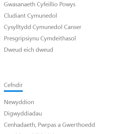
Gwasanaeth Cyfeillio Powys
Cludiant Cymunedol
Cysylltydd Cymunedol Canser
Presgripsiynu Cymdeithasol
Dweud eich dweud
Cefndir
Newyddion
Digwyddiadau
Cenhadaeth, Pwrpas a Gwerthoedd