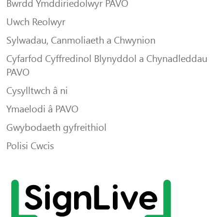
Bwrdd Ymddiriedolwyr PAVO
Uwch Reolwyr
Sylwadau, Canmoliaeth a Chwynion
Cyfarfod Cyffredinol Blynyddol a Chynadleddau
PAVO
Cysylltwch â ni
Ymaelodi â PAVO
Gwybodaeth gyfreithiol
Polisi Cwcis