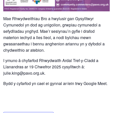
Mae Rhwydweithiau Bro a hwylusir gan Gysylltwyr
Cymunedol yn dod ag unigolion, grwpiau cymunedol a
sefydliadau ynghyd.
Mae’r sesiynau’n gyfle i drafod
materion iechyd a lles lleol, a nodi bylchau mewn
gwasanaethau i bennu anghenion ariannu yn y dyfodol a
chydweithio ar atebion.
I ymuno â chyfarfod Rhwydwaith Ardal Tref-y-Cladd a
Llanandras ar 19 Chwefror 2025 cysylltwch â:
julie.king@pavo.org.uk.
Bydd y cyfarfod yn cael ei gynnal ar-lein trwy Google Meet.