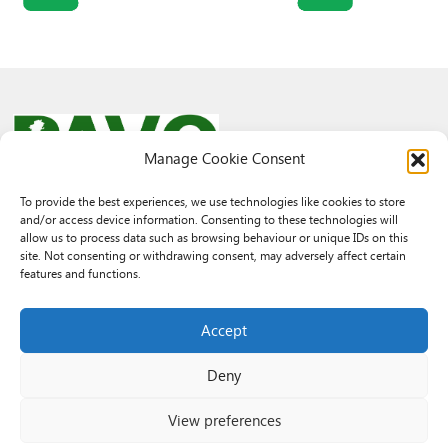
Manage Cookie Consent
To provide the best experiences, we use technologies like cookies to store
and/or access device information. Consenting to these technologies will
© 2026 PAVO all rights reserved.
allow us to process data such as browsing behaviour or unique IDs on this
Rhif Elusen Gofrestredig: 1069557. Cwmni Cyfyngedig drwy warant
site. Not consenting or withdrawing consent, may adversely affect certain
3522144. Wedi ei gofrestru yng Nghymru.
features and functions.
Registered Charity No.: 1069557 A Company Limited By Guarantee
3522144. Registered in Wales
Accept
Deny
View preferences